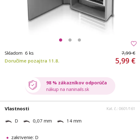
Skladom
6 ks
7,99 €
5,99 €
Doručíme pozajtra 11.8.
98 % zákazníkov odporúča
nákup na naninails.sk
Vlastnosti
Kat. č.: 0601/161
D
0,07 mm
14 mm
zakrivenie: D