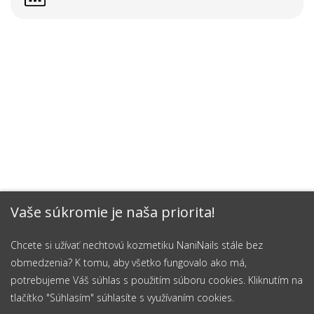
Vaše súkromie je naša priorita!
Chcete si užívať nechtovú kozmetiku NaniNails stále bez
obmedzenia? K tomu, aby všetko fungovalo ako má,
potrebujeme Váš súhlas s použitím súboru cookies. Kliknutím na
tlačítko "Súhlasím" súhlasíte s využívaním cookies.