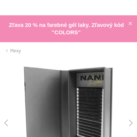
Zľava 20 % na farebné gél laky. Zľavový kód
"COLORS"
Flexy