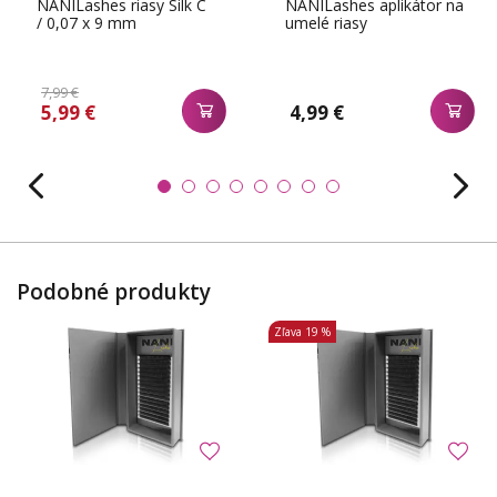
NANILashes riasy Silk C
NANILashes aplikátor na
/ 0,07 x 9 mm
umelé riasy
7,99 €
5,99 €
4,99 €
Podobné produkty
Zľava
19 %