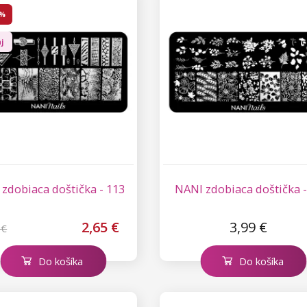
 %
j
zdobiaca doštička - 113
NANI zdobiaca doštička -
2,65 €
3,99 €
 €
Do košíka
Do košíka