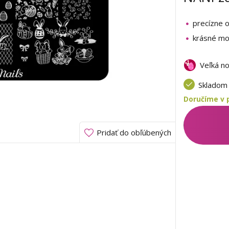
precízne 
krásné mo
Veľká n
Sklado
Doručíme v 
Pridať do obľúbených