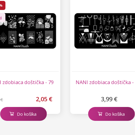
 %
j
 zdobiaca doštička - 79
NANI zdobiaca doštička -
2,05 €
3,99 €
 €
Do košíka
Do košíka