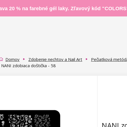
ava 20 % na farebné gél laky. Zľavový kód "COLORS
Domov
Zdobenie nechtov a Nail Art
Pečiatková metód
NANI zdobiaca doštička - 58
NANI zd