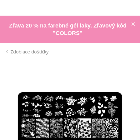
Zľava 20 % na farebné gél laky. Zľavový kód
"COLORS"
Zdobiace doštičky