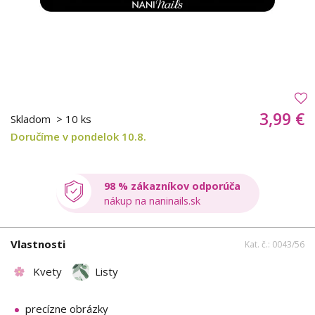
3,99 €
Skladom
> 10 ks
Doručíme v pondelok 10.8.
98 % zákazníkov odporúča
nákup na naninails.sk
Vlastnosti
Kat. č.: 0043/56
Kvety
Listy
precízne obrázky