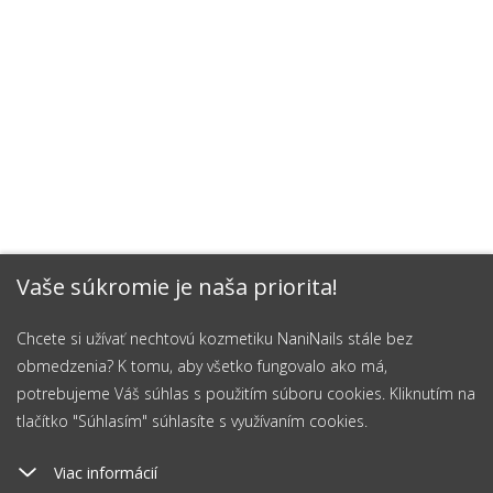
Vaše súkromie je naša priorita!
Chcete si užívať nechtovú kozmetiku NaniNails stále bez
obmedzenia? K tomu, aby všetko fungovalo ako má,
potrebujeme Váš súhlas s použitím súboru cookies. Kliknutím na
tlačítko "Súhlasím" súhlasíte s využívaním cookies.
Viac informácií