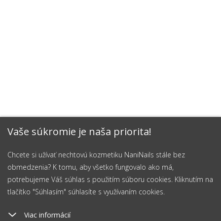
Vaše súkromie je naša priorita!
Chcete si užívať nechtovú kozmetiku NaniNails stále bez
obmedzenia? K tomu, aby všetko fungovalo ako má,
potrebujeme Váš súhlas s použitím súboru cookies. Kliknutím na
tlačítko "Súhlasím" súhlasíte s využívaním cookies.
Viac informácií