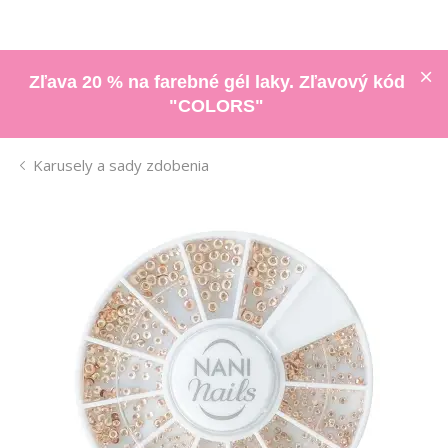
Zľava 20 % na farebné gél laky. Zľavový kód
"COLORS"
Karusely a sady zdobenia