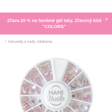
Zľava 20 % na farebné gél laky. Zľavový kód
"COLORS"
Karusely a sady zdobenia