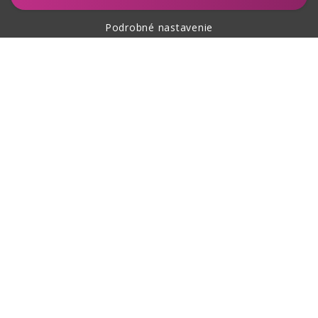
Podrobné nastavenie
O nákupe
O nás