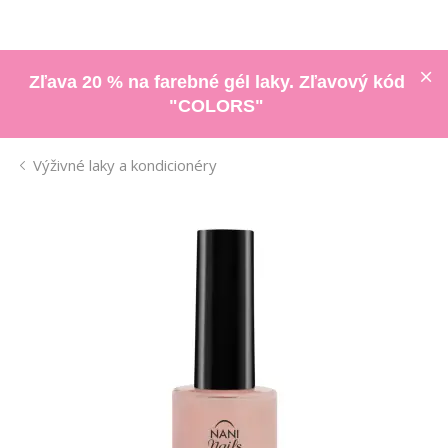
Zľava 20 % na farebné gél laky. Zľavový kód
"COLORS"
Výživné laky a kondicionéry