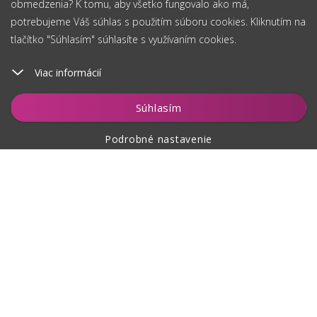
obmedzenia? K tomu, aby všetko fungovalo ako má,
potrebujeme Váš súhlas s použitím súboru cookies. Kliknutím na
tlačítko "Súhlasím" súhlasíte s využívaním cookies.
Viac informácií
Vložiť do košíka
Súhlasím
Podrobné nastavenie