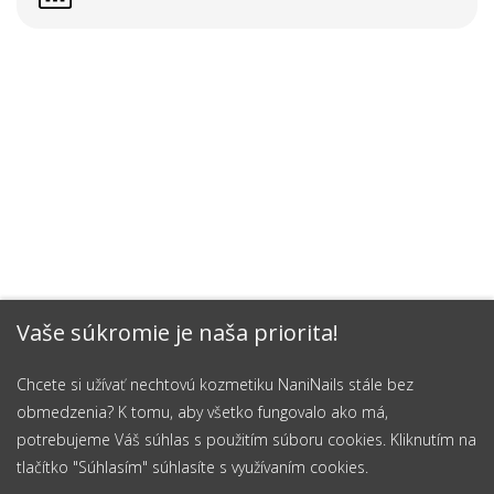
Vaše súkromie je naša priorita!
Chcete si užívať nechtovú kozmetiku NaniNails stále bez
obmedzenia? K tomu, aby všetko fungovalo ako má,
potrebujeme Váš súhlas s použitím súboru cookies. Kliknutím na
tlačítko "Súhlasím" súhlasíte s využívaním cookies.