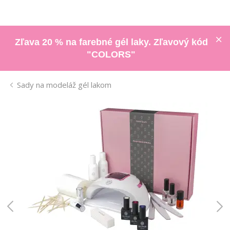
Zľava 20 % na farebné gél laky. Zľavový kód
"COLORS"
Sady na modeláž gél lakom