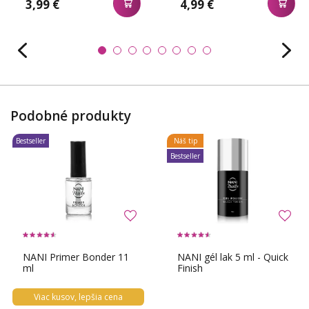
3,99 €
4,99 €
Podobné produkty
Bestseller
Náš tip
Bestseller
NANI Primer Bonder 11
NANI gél lak 5 ml - Quick
ml
Finish
Viac kusov, lepšia cena