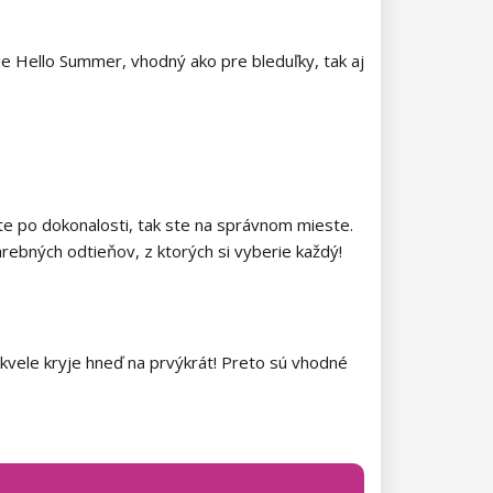
cie Hello Summer, vhodný ako pre bleduľky, tak aj
ite po dokonalosti, tak ste na správnom mieste.
arebných odtieňov, z ktorých si vyberie každý!
 skvele kryje hneď na prvýkrát! Preto sú vhodné