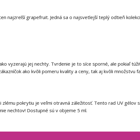
en najzrelší grapefruit. Jedná sa o najsvetlejší teplý odtieň kolek
o vyzerajú jej nechty. Tvrdenie je to síce sporné, ale pokiaľ túž
zákazníčok ako kvôli pomeru kvality a ceny, tak aj kvôli množstvu f
li zlému pokrytiu je veľmi otravná záležitosť. Tento rad UV gélov
benie nechtov! Dostupné sú v objeme 5 ml.