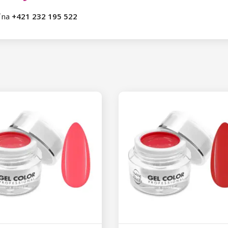
ť na
+421 232 195 522