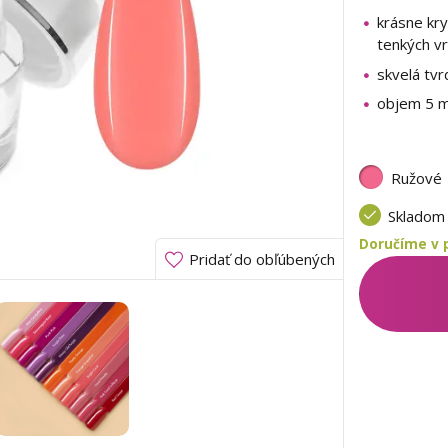
krásne kry
tenkých v
skvelá tvr
objem 5 m
Ružové
Sklado
Doručíme v 
Pridať do obľúbených