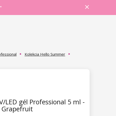
Prihlásiť sa
Košík
Poradňa
"
fessional
Kolekcia Hello Summer
/LED gél Professional 5 ml -
Grapefruit