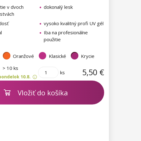
tie v dvoch
dokonalý lesk
rstvách
dosť
vysoko kvalitný profi UV gél
l
Iba na profesionálne
použitie
Oranžové
Klasické
Krycie
m
> 10 ks
5,50 €
ks
pondelok 10.8.
Vložiť do košíka