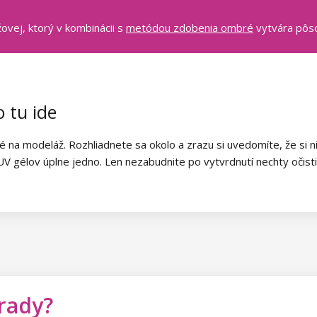
ovej, ktorý v kombinácii s
metódou zdobenia ombré
vytvára pôso
o tu ide
a modeláž. Rozhliadnete sa okolo a zrazu si uvedomíte, že si nie
UV gélov úplne jedno. Len nezabudnite po vytvrdnutí nechty očistiť
 rady?