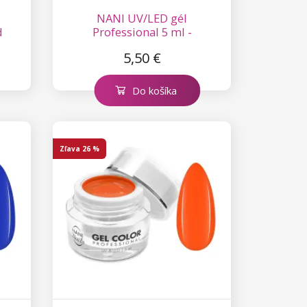
NANI UV/LED gél
d
Professional 5 ml -
Extravagant Rose
5,50 €
Do košíka
Zľava
26 %