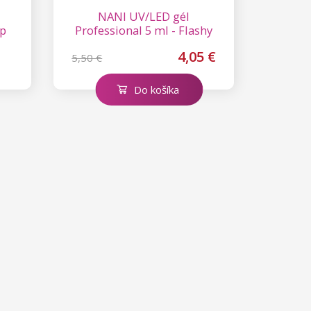
NANI UV/LED gél
ep
Professional 5 ml - Flashy
Orange
4,05 €
5,50 €
Do košíka