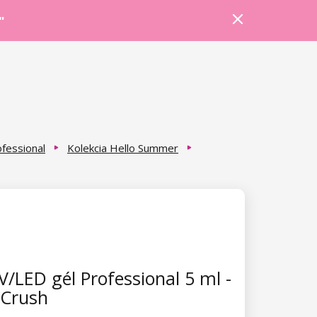
Prihlásiť sa
Košík
Poradňa
"
fessional
Kolekcia Hello Summer
/LED gél Professional 5 ml -
 Crush