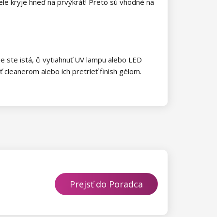
vele kryje hneď na prvýkrát! Preto sú vhodné na
 ste istá, či vytiahnuť UV lampu alebo LED
 cleanerom alebo ich pretrieť finish gélom.
Prejsť do Poradca