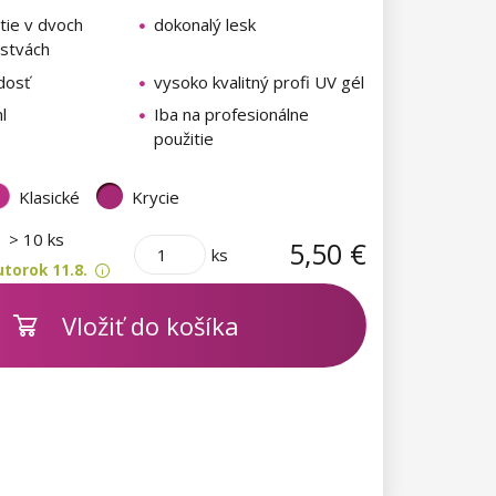
tie v dvoch
dokonalý lesk
rstvách
dosť
vysoko kvalitný profi UV gél
l
Iba na profesionálne
použitie
Klasické
Krycie
m
> 10 ks
5,50 €
ks
torok 11.8.
Vložiť do košíka