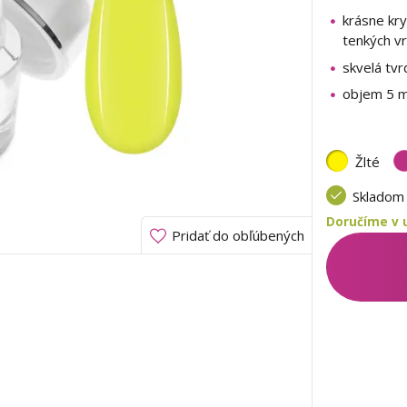
krásne kry
tenkých v
skvelá tvr
objem 5 m
Žlté
Sklado
Doručíme v u
Pridať do obľúbených