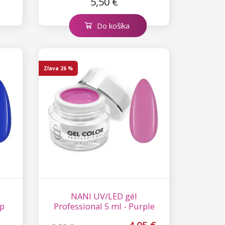
5,50 €
Do košíka
Zľava
26 %
NANI UV/LED gél
ep
Professional 5 ml - Purple
Dress