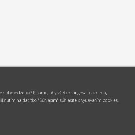
 bez obmedzenia? K tomu, aby všetko fungovalo ako má,
knutím na tlačítko "Súhlasím" súhlasíte s využívaním cookies.