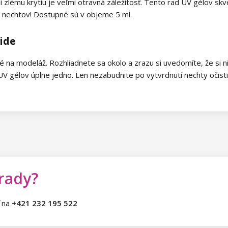
li zlému krytiu je veľmi otravná záležitosť. Tento rad UV gélov sk
ie nechtov! Dostupné sú v objeme 5 ml.
 ide
a modeláž. Rozhliadnete sa okolo a zrazu si uvedomíte, že si nie
UV gélov úplne jedno. Len nezabudnite po vytvrdnutí nechty očistiť
 rady?
ť na
+421 232 195 522