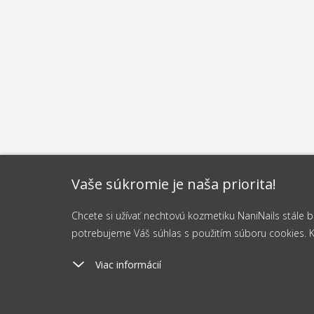
Vaše súkromie je naša priorita!
Chcete si užívať nechtovú kozmetiku NaniNails stále
potrebujeme Váš súhlas s použitím súboru cookies. Kli
Viac informácií