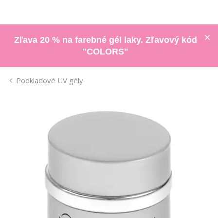
Zľava 20 % na farebné gél laky. Zľavový kód
"COLORS"
Podkladové UV gély