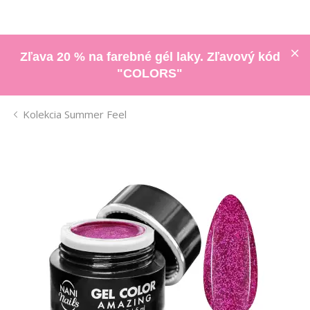
Zľava 20 % na farebné gél laky. Zľavový kód
"COLORS"
Kolekcia Summer Feel