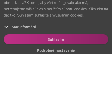
obmedzenia? K tomu, aby všetko fungovalo ako má,
potrebujeme Váš súhlas s použitím súboru cookies. Kliknutím na
tlačítko "Súhlasím" súhlasíte s využívaním cookies.
Viac informácií
Vložiť do košíka
Súhlasím
Podrobné nastavenie