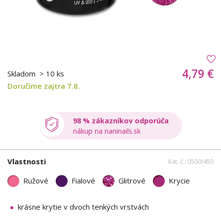
4,79 €
Skladom
> 10 ks
Doručíme zajtra 7.8.
98 % zákazníkov odporúča
nákup na naninails.sk
Vlastnosti
Kat. č.: 0500/450
Ružové
Fialové
Glitrové
Krycie
krásne krytie v dvoch tenkých vrstvách