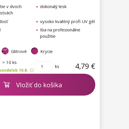
tie v dvoch
dokonalý lesk
rstvách
dosť
vysoko kvalitný profi UV gél
l
Iba na profesionálne
použitie
Glitrové
Krycie
m
> 10 ks
4,79 €
ks
pondelok 10.8.
Vložiť do košíka