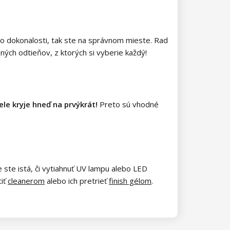
 po dokonalosti, tak ste na správnom mieste. Rad
bných odtieňov, z ktorých si vyberie každý!
ele kryje hneď na prvýkrát!
Preto sú vhodné
ste istá, či vytiahnuť UV lampu alebo LED
tiť
cleanerom
alebo ich pretrieť
finish gélom
.