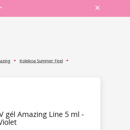
Prihlásiť sa
Košík
Poradňa
"
azing
Kolekcia Summer Feel
 gél Amazing Line 5 ml -
Violet