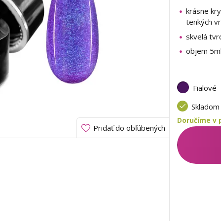
krásne kry
tenkých v
skvelá tvr
objem 5m
Fialové
Sklado
Doručíme v 
Pridať do obľúbených