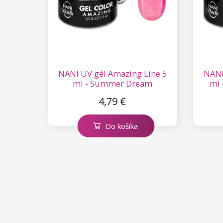
NANI UV gél Amazing Line 5
NANI
ml - Summer Dream
ml 
4,79 €
Do košíka