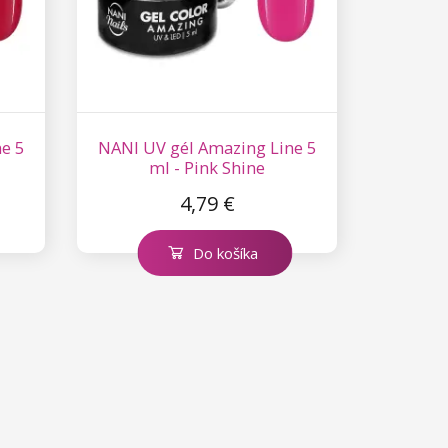
e 5
NANI UV gél Amazing Line 5
ml - Pink Shine
4,79 €
Do košíka