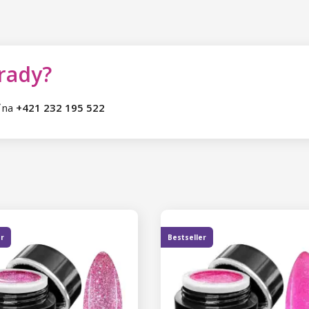
 rady?
ť na
+421 232 195 522
er
Bestseller