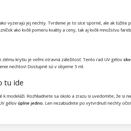
ko vyzerajú jej nechty. Tvrdenie je to síce sporné, ale ak túžite
zníčok ako kvôli pomeru kvality a ceny, tak aj kvôli množstvu fare
li zlému krytiu je veľmi otravná záležitosť. Tento rad UV gélov
skv
obenie nechtov! Dostupné sú v objeme 5 ml.
o tu ide
modeláži. Rozhliadnete sa okolo a zrazu si uvedomíte, že si nie 
 UV gélov
úplne jedno.
Len nezabudnite po vytvrdnutí nechty očis