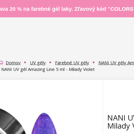
ava 20 % na farebné gél laky. Zľavový kód "COLORS
Domov
UV gély
Farebné UV gély
NANI UV gély Am
NANI UV gél Amazing Line 5 ml - Milady Violet
NANI UV
Milady 