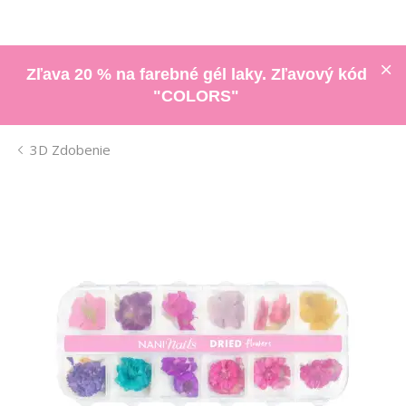
Zľava 20 % na farebné gél laky. Zľavový kód
"COLORS"
3D Zdobenie