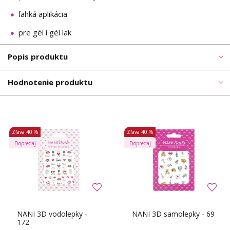
ľahká aplikácia
pre gél i gél lak
Popis produktu
Hodnotenie produktu
Zľava
40 %
Zľava
40 %
Dopredaj
Dopredaj
NANI 3D vodolepky -
NANI 3D samolepky - 69
172