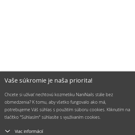
Vaše súkromie je naša priorita!
Chcete si užívať nechtovú kozmetiku NaniNails stále bez
obmedzenia? K tomu, aby všetko fungovalo ako má,
potrebujeme Váš súhlas s použitím súboru cookies. Kliknutím na
tlačítko "Súhlasím" súhlasíte s využívaním cookies.
Viac informácií