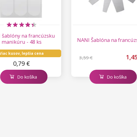
 šablóny na francúzsku
NANI Šablóna na francúz
manikúru - 48 ks
Viac kusov, lepšia cena
1,4
3,59 €
0,79 €
Do košíka
Do košíka