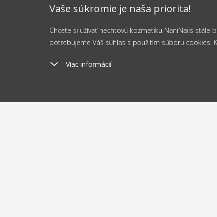
Vaše súkromie je naša priorita!
Chcete si užívať nechtovú kozmetiku NaniNails stále
potrebujeme Váš súhlas s použitím súboru cookies. Kli
Viac informácií
Poštovné
Odosi
od 2.5 €
do 
O nákupe
O nás