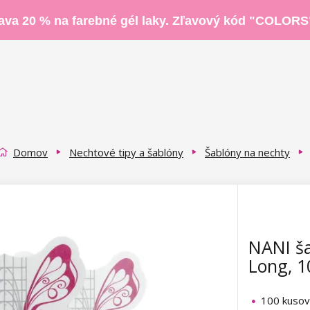
ava 20 % na farebné gél laky. Zľavový kód "COLORS
Domov
Nechtové tipy a šablóny
Šablóny na nechty
NANI ša
Long, 1
100 kusov