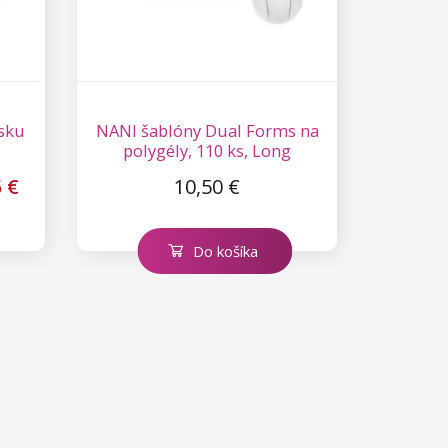
sku
NANI šablóny Dual Forms na
polygély, 110 ks, Long
5 €
10,50 €
Do košíka