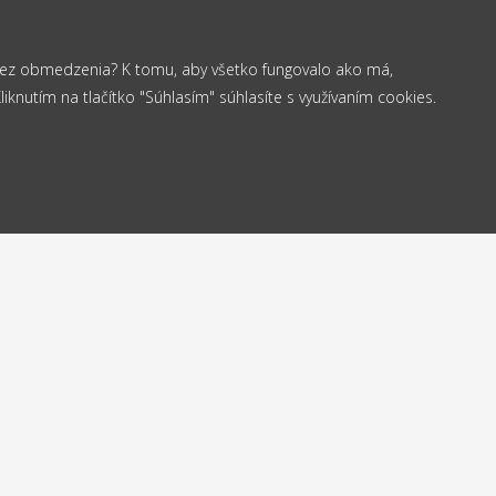
 bez obmedzenia? K tomu, aby všetko fungovalo ako má,
knutím na tlačítko "Súhlasím" súhlasíte s využívaním cookies.
od 35 €
elame
Vrá
Doprava
24h
do
zadarmo
Kontakt