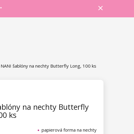
Prihlásiť sa
Košík
Poradňa
"
NANI šablóny na nechty Butterfly Long, 100 ks
blóny na nechty Butterfly
00 ks
papierová forma na nechty