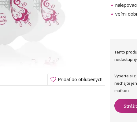
nalepovac
veľmi dobr
Tento produ
nedostupný
Vyberte si z
Pridať do obľúbených
nechajte je
mačkou.
Stráži