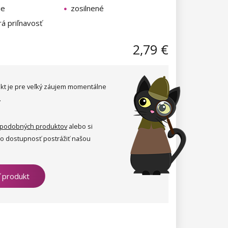
ie
zosilnené
á priľnavosť
2,79 €
kt je pre veľký záujem momentálne
.
podobných produktov
alebo si
ho dostupnosť postrážiť našou
ť produkt