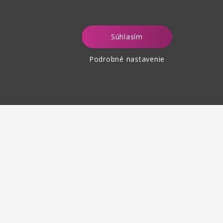
Súhlasím
Podrobné nastavenie
tenie tovaru
 30 dní