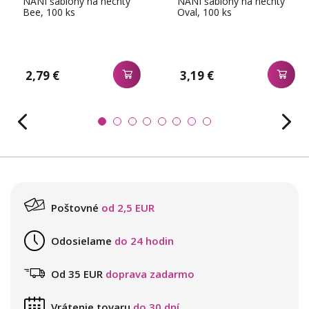
NANI šablóny na nechty
NANI šablóny na nechty
Bee, 100 ks
Oval, 100 ks
2,79 €
3,19 €
Poštovné
od 2,5 EUR
Odosielame
do 24 hodin
Od 35 EUR
doprava zadarmo
Vrátenie tovaru
do 30 dní