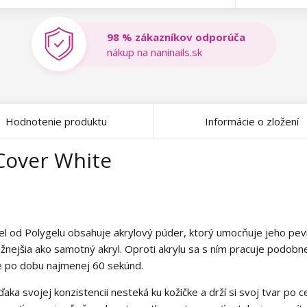
98 % zákazníkov odporúča
nákup na naninails.sk
Hodnotenie produktu
Informácie o zložení
 Cover White
zdiel od Polygelu obsahuje akrylový púder, ktorý umocňuje jeho p
žnejšia ako samotný akryl. Oproti akrylu sa s ním pracuje podobn
pe po dobu najmenej 60 sekúnd.
ka svojej konzistencii nesteká ku kožičke a drží si svoj tvar po c