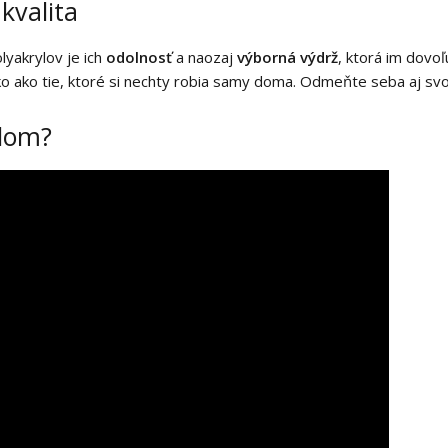
kvalita
lyakrylov je ich
odolnosť
a naozaj
výborná výdrž
, ktorá im dovoľ
o ako tie, ktoré si nechty robia samy doma. Odmeňte seba aj svo
ylom?