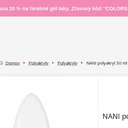
ava 20 % na farebné gél laky. Zľavový kód "COLORS
Domov
Polyakryly
Polyakryly
NANI polyakryl 30 ml
NANI po