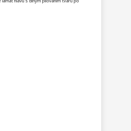
 lámať hlavu s dlhým pilovaním tvaru po