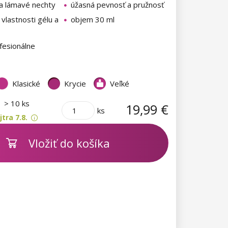
 a lámavé nechty
úžasná pevnosť a pružnosť
vlastnosti gélu a
objem 30 ml
fesionálne
Klasické
Krycie
Veľké
m
> 10 ks
19,99 €
ks
tra 7.8.
Vložiť do košíka