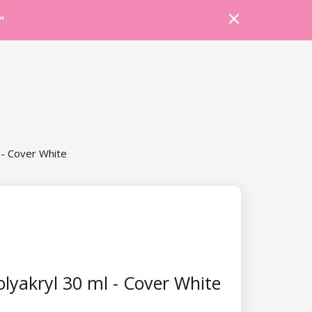
Prihlásiť sa
Košík
Poradňa
"
 - Cover White
lyakryl 30 ml - Cover White