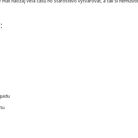
mať naozaj veľa času ho starostlivo vytvarovať, a tak si nemusíte
:
quidu
htu