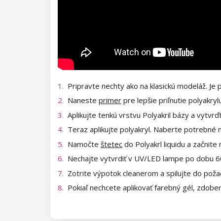
Kolekcia Princess
Pripravte nechty ako na klasickú modeláž. Je p
Naneste
primer
pre lepšie priľnutie polyakryl
Aplikujte tenkú vrstvu Polyakril bázy a vyt
Teraz aplikujte polyakryl. Naberte potrebn
Namočte
štetec
do Polyakrl liquidu a začnit
Nechajte vytvrdiť v UV/LED lampe po dobu 6
Zotrite výpotok cleanerom a spilujte do pož
Pokiaľ nechcete aplikovať farebný gél, zdoben