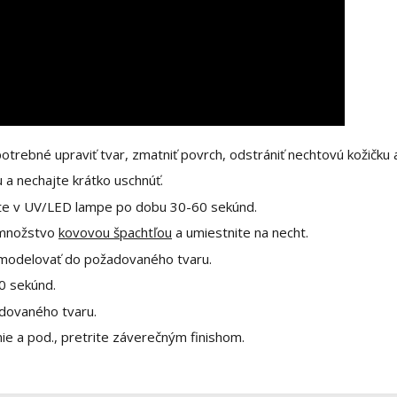
otrebné upraviť tvar, zmatniť povrch, odstrániť nechtovú kožičku a
u a nechajte krátko uschnúť.
vrďte v UV/LED lampe po dobu 30-60 sekúnd.
é množstvo
kovovou špachtľou
a umiestnite na necht.
e modelovať do požadovaného tvaru.
0 sekúnd.
adovaného tvaru.
ie a pod., pretrite záverečným finishom.