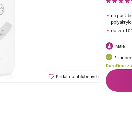
na použiti
polyakryl
objem 10
Malé
Sklado
Doručíme zaj
Pridať do obľúbených