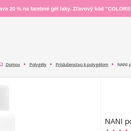
ava 20 % na farebné gél laky. Zľavový kód "COLORS
Domov
Polygély
Príslušenstvo k polygélom
NANI p
NANI po