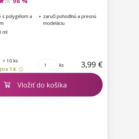
98 %
(9)
e s polygélom a
zaručí pohodlnú a presnú
om
modeláciu
0 ml
m
> 10 ks
3,99 €
ks
tra 7.8.
Vložiť do košíka