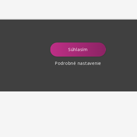
Súhlasím
Podrobné nastavenie
tenie tovaru
 30 dní