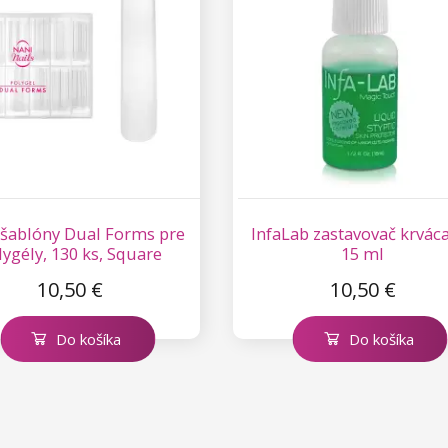
šablóny Dual Forms pre
InfaLab zastavovač krvác
lygély, 130 ks, Square
15 ml
10,50 €
10,50 €
Do košíka
Do košíka