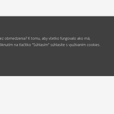
 bez obmedzenia? K tomu, aby všetko fungovalo ako má,
knutím na tlačítko "Súhlasím" súhlasíte s využívaním cookies.
od 35 €
elame
Vrá
Doprava
24h
do