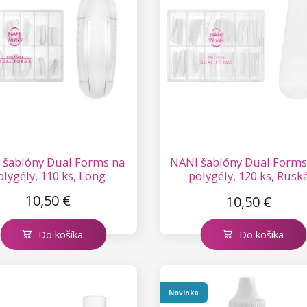
 šablóny Dual Forms na
NANI šablóny Dual Forms
olygély, 110 ks, Long
polygély, 120 ks, Rusk
mandľa
10,50 €
10,50 €
Do košíka
Do košíka
Novinka