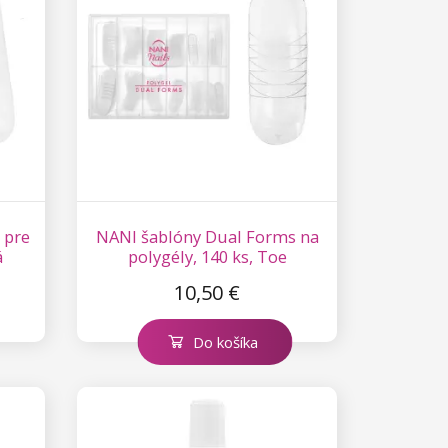
 pre
NANI šablóny Dual Forms na
á
polygély, 140 ks, Toe
10,50 €
Do košíka