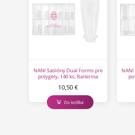
Kolekcia Princess
NANI šablóny Dual Forms pre
NANI 
polygély, 140 ks, Ballerina
po
10,50 €
Do košíka