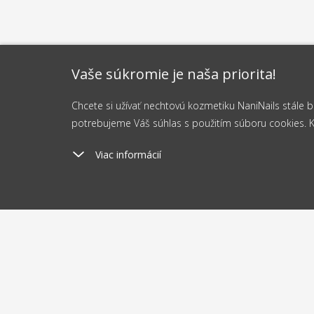
Vaše súkromie je naša priorita!
Chcete si užívať nechtovú kozmetiku NaniNails stále
potrebujeme Váš súhlas s použitím súboru cookies. Kli
Viac informácií
Poštovné
Odosi
od 2.5 €
do 