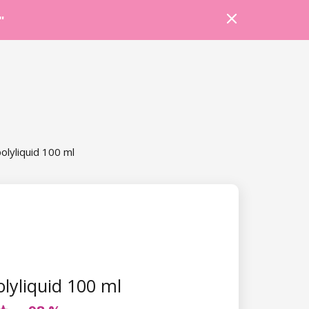
Prihlásiť sa
Košík
Poradňa
"
olyliquid 100 ml
lyliquid 100 ml