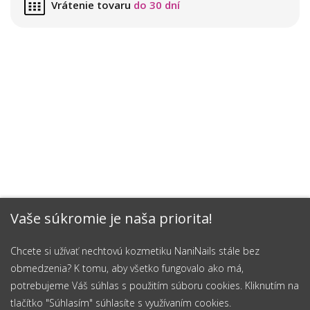
Vrátenie tovaru
do 30 dní
Vaše súkromie je naša priorita!
Chcete si užívať nechtovú kozmetiku NaniNails stále bez
obmedzenia? K tomu, aby všetko fungovalo ako má,
potrebujeme Váš súhlas s použitím súboru cookies. Kliknutím na
tlačítko "Súhlasím" súhlasíte s využívaním cookies.