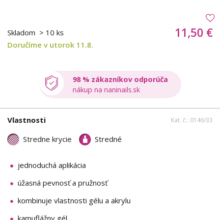
11,50 €
Skladom
> 10 ks
Doručíme v utorok 11.8.
98 % zákazníkov odporúča
nákup na naninails.sk
Vlastnosti
Kat. č.: 0146/33
Stredne krycie
Stredné
jednoduchá aplikácia
úžasná pevnosť a pružnosť
kombinuje vlastnosti gélu a akrylu
kamuflážny gél