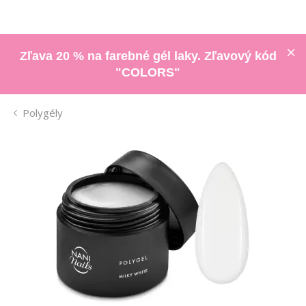
Zľava 20 % na farebné gél laky. Zľavový kód
"COLORS"
Polygély