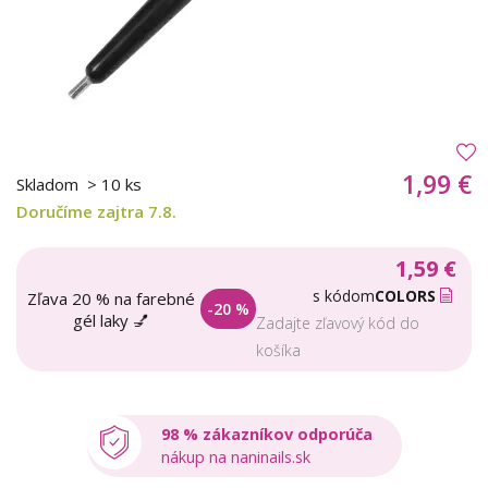
1,99 €
Skladom
> 10 ks
Doručíme zajtra 7.8.
1,59 €
s kódom
COLORS
Zľava 20 % na farebné
-20 %
gél laky 💅
Zadajte zľavový kód do
košíka
98 % zákazníkov odporúča
nákup na naninails.sk