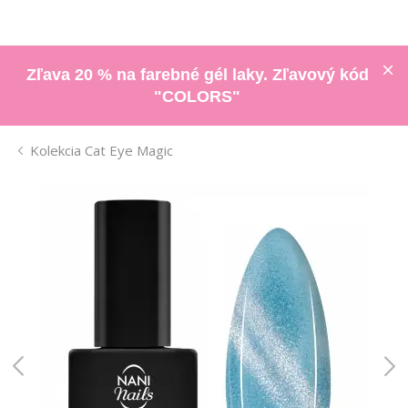
Zľava 20 % na farebné gél laky. Zľavový kód
"COLORS"
Kolekcia Cat Eye Magic