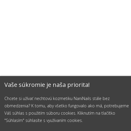
Vaše súkromie je naša priorita!
Chcete si užívať nechtovú kozmetiku NaniNails stále bez
obmedzenia? K tomu, aby všetko fungovalo ako má, potrebujeme
Váš súhlas s použitím súboru cookies. Kliknutím na tlačítko
"Súhlasím" súhlasíte s využívaním cookies.