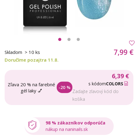
7,99 €
Skladom
> 10 ks
Doručíme pozajtra 11.8.
6,39 €
s kódom
COLORS
Zľava 20 % na farebné
-20 %
gél laky 💅
Zadajte zľavový kód do
košíka
98 % zákazníkov odporúča
nákup na naninails.sk