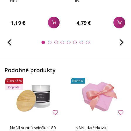
Pink
ks
1,19 €
4,79 €
Podobné produkty
Zľava
48 %
Novinka
Dopredaj
NANI vonná sviečka 180
NANI darčeková