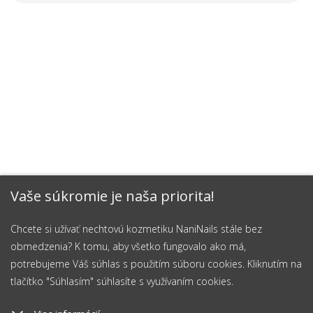
Vaše súkromie je naša priorita!
Chcete si užívať nechtovú kozmetiku NaniNails stále bez
obmedzenia? K tomu, aby všetko fungovalo ako má,
potrebujeme Váš súhlas s použitím súboru cookies. Kliknutím na
tlačítko "Súhlasím" súhlasíte s využívaním cookies.