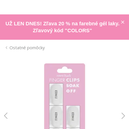
UŽ LEN DNES! Zľava 20 % na farebné gél laky.
Zľavový kód "COLORS"
Ostatné pomôcky