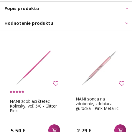
Popis produktu
Hodnotenie produktu
NANI sonda na
NANI zdobiaci štetec
zdobenie, zdobiaca
Kolinsky, veľ. 5/0 - Glitter
guľôčka - Pink Metallic
Pink
5,50 €
2,79 €