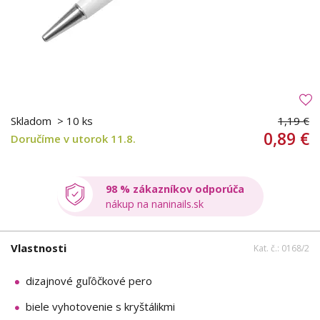
Skladom
> 10 ks
1,19 €
0,89 €
Doručíme v utorok 11.8.
98 % zákazníkov odporúča
nákup na naninails.sk
Vlastnosti
Kat. č.: 0168/2
dizajnové guľôčkové pero
biele vyhotovenie s kryštálikmi