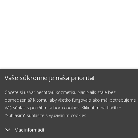
Vaše súkromie je naša priorita!
Chcete si užívať nechtovú kozmetiku NaniNails stále bez
obmedzenia? K tomu, aby všetko fungovalo ako má, potrebujeme
Váš súhlas s použitím súboru cookies. Kliknutím na tlačítko
"Súhlasím" súhlasíte s využívaním cookies.
Viac informácií