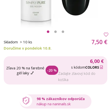
7,50 €
Skladom
> 10 ks
Doručíme v pondelok 10.8.
6,00 €
s kódom
COLORS
Zľava 20 % na farebné
-20 %
gél laky 💅
Zadajte zľavový kód do
košíka
98 % zákazníkov odporúča
nákup na naninails.sk