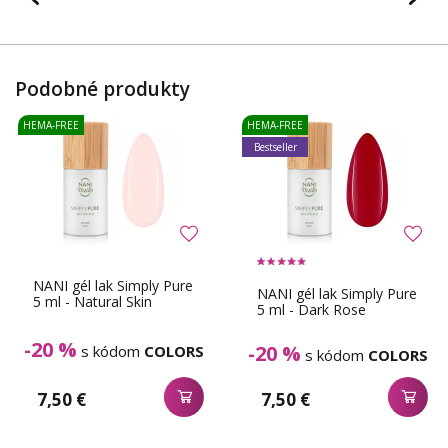
Podobné produkty
HEMA-FREE
HEMA-FREE
Bestseller
NANI gél lak Simply Pure
NANI gél lak Simply Pure
5 ml - Natural Skin
5 ml - Dark Rose
-20 %
-20 %
s kódom
COLORS
s kódom
COLORS
7,50 €
7,50 €