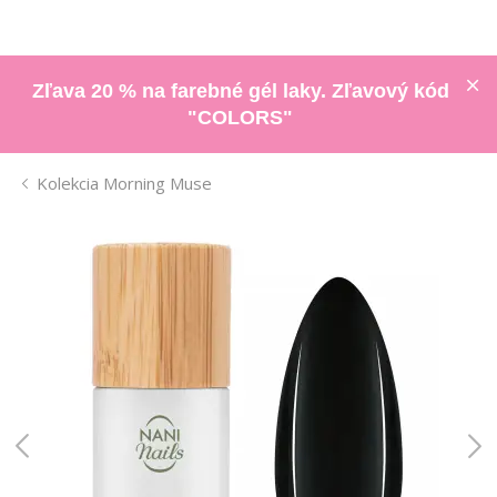
Zľava 20 % na farebné gél laky. Zľavový kód
"COLORS"
Kolekcia Morning Muse