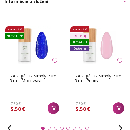
Informácie o zložení
Zľava
27 %
Zľava
27 %
HEMA-FREE
Dopredaj
HEMA-FREE
Bestseller
NANI gél lak Simply Pure
NANI gél lak Simply Pure
5 ml - Moonwave
5 ml - Peony
7,50 €
7,50 €
5,50 €
5,50 €