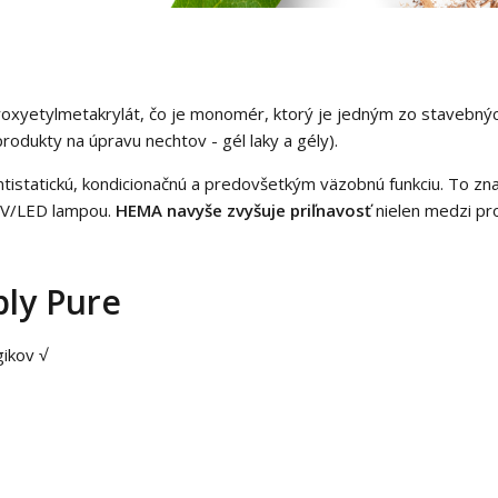
xyetylmetakrylát, čo je monomér, ktorý je jedným zo stavebnýc
rodukty na úpravu nechtov - gél laky a gély).
istatickú, kondicionačnú a predovšetkým väzobnú funkciu. To zn
 UV/LED lampou.
HEMA navyše zvyšuje priľnavosť
nielen medzi pr
ply Pure
gikov √