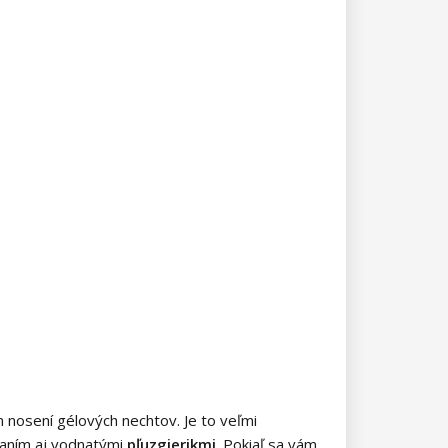
 nosení gélových nechtov. Je to veľmi
naním aj vodnatými
pľuzgierikmi
. Pokiaľ sa vám