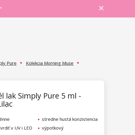
Prihlásiť sa
Košík
Poradňa
"
ply Pure
Kolekcia Morning Muse
l lak Simply Pure 5 ml -
ilac
génne
stredne hustá konzistencia
vrdiť v UV i LED
výpotkový