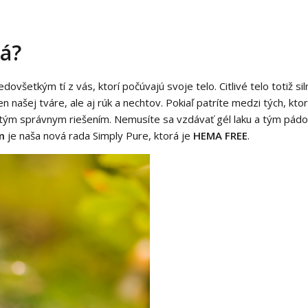
ná?
dovšetkým tí z vás, ktorí počúvajú svoje telo. Citlivé telo totiž s
n našej tváre, ale aj rúk a nechtov. Pokiaľ patríte medzi tých, ktorí
ure tým správnym riešením. Nemusíte sa vzdávať gél laku a tým p
m
je naša nová rada Simply Pure, ktorá je
HEMA FREE
.