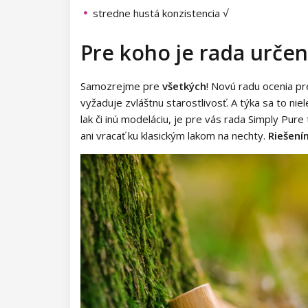
Kolekcia Princess
pigmenty
rias
stredne hustá konzistencia √
Diamond Flakes
3D samolepky
Príslušenstvo na riasy
Zdobiace fólie a pásky
Pre koho je rada urče
Neon Dots
Samolepiace pásky
Ostatné zdobenie
Samozrejme pre
všetkých
! Novú radu ocenia pre
Dolly Polka Dots
Zdobiace fólie
vyžaduje zvláštnu starostlivosť. A týka sa to niele
lak či inú modeláciu, je pre vás rada Simply P
Circus
Aluminium Flakes
ani vracať ku klasickým lakom na nechty.
Riešení
Star Flakes