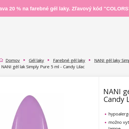
ava 20 % na farebné gél laky. Zľavový kód "COLORS
Domov
Gél laky
Farebné gél laky
NANI gél laky Sim
NANI gél lak Simply Pure 5 ml - Candy Lilac
NANI gé
Candy L
hypoaler
možno vyt
lampe