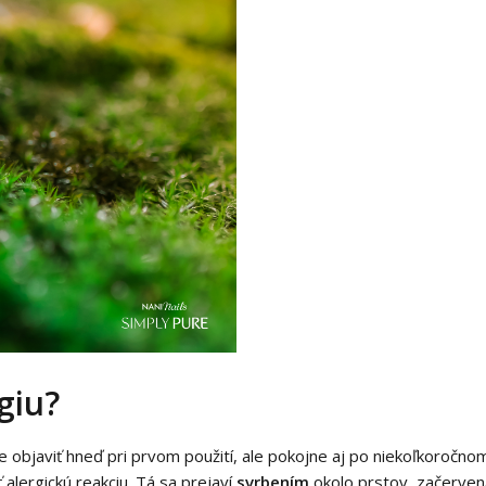
giu?
objaviť hneď pri prvom použití, ale pokojne aj po niekoľkoročnom
 alergickú reakciu. Tá sa prejaví
svrbením
okolo prstov, začerve