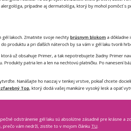
ho alergológa, prípadne aj dermatológa, ktorý by mohol pomôcť s p
h gél lakoch. Zmatnite svoje nechty
brúsnym blokom
a dôkladne i
o produktu a pri ďalších náteroch by sa vám v gél laku tvorili hrb
, ktorá už obsahuje Primer, a tak nepotrebujete žiadny Primer na
u. Produkty patria len a len na nechtovú platničku. Po nanesení b
tvrďte. Nanášajte ho naozaj v tenkej vrstve, pokiaľ chcete docieliť
ezfarebný Top
, ktorý dodá vašej manikúre vysoký lesk a opäť vyt
zpečné odstránenie gél laku sú absolútne zásadné pre krásne a zdr
e, prečo vám nedrží, zistíte to v mojom článku
TU
.