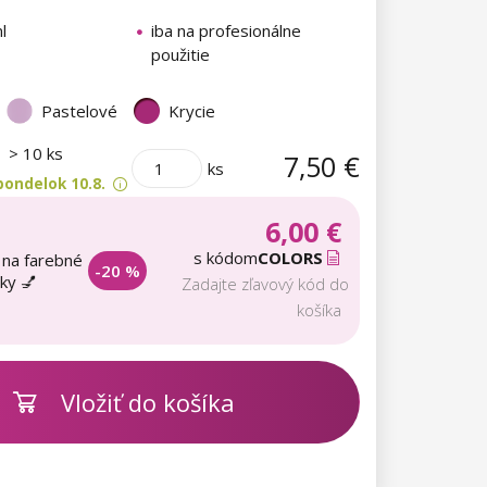
l
iba na profesionálne
použitie
Pastelové
Krycie
m
> 10 ks
7,50 €
ks
pondelok 10.8.
6,00 €
s kódom
COLORS
 na farebné
-20 %
aky 💅
Zadajte zľavový kód do
košíka
Vložiť do košíka