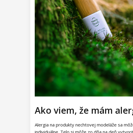
Ako viem, že mám aler
Alergia na produkty nechtovej modeláže sa môže 
individuálne. Telo si môže zo dňa na deň vytvoriť