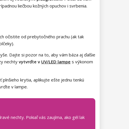
rípadnou liečbou kožných opuchov i svrbenia.
ch očistite od prebytočného prachu (ak tak
olčeky).
vyše.
Dajte si pozor na to, aby vám báza aj ďalšie
ázy nechty
vytvrďte v
UV/LED lampe
s výkonom
 plnšieho krytia, aplikujte ešte jednu tenkú
vrďte v lampe.
avé nechty. Pokiaľ vás zaujíma, ako gél lak