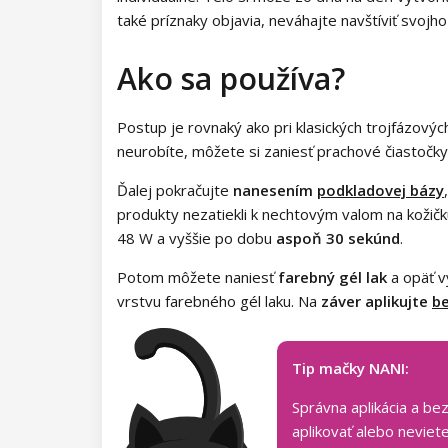
také príznaky objavia, neváhajte navštíviť svoj
Ako sa používa?
Postup je rovnaký ako pri klasických trojfázovýc
neurobíte, môžete si zaniesť prachové čiastočky d
Ďalej pokračujte
nanesením
podkladovej bázy
produkty nezatiekli k nechtovým valom na kožičk
48 W a vyššie po dobu
aspoň 30 sekúnd
.
Potom môžete naniesť
farebný gél lak
a opäť vy
vrstvu farebného gél laku. Na
záver aplikujte
b
Tip mačky NANI:
Správna aplikácia a be
aplikovať alebo neviet