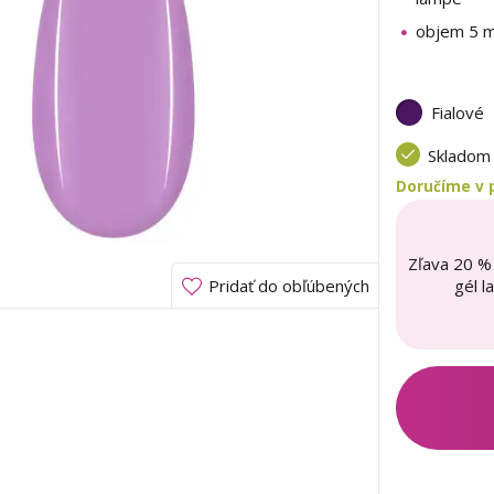
objem 5 m
Fialové
Sklado
Doručíme v 
Zľava 20 %
gél l
Pridať do obľúbených