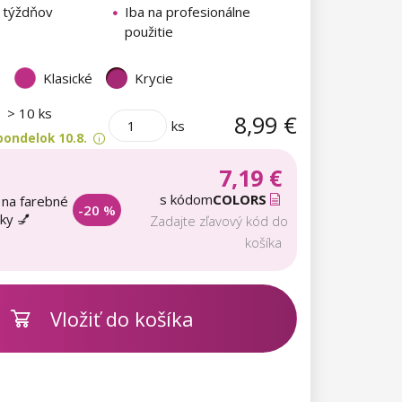
5 týždňov
Iba na profesionálne
použitie
é
Klasické
Krycie
m
> 10 ks
8,99 €
ks
pondelok 10.8.
7,19 €
s kódom
COLORS
 na farebné
-20 %
aky 💅
Zadajte zľavový kód do
košíka
Vložiť do košíka