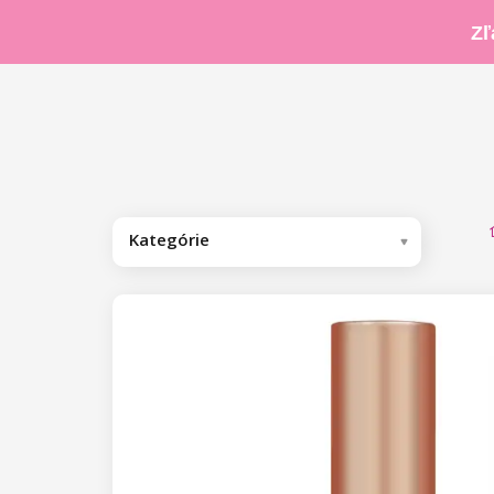
Zľ
Kategórie
Odporúčame
Kolekcia by Nikol Leitgeb
Gél laky
Base/Finish gél laky
Base gél laky
Farebné gél laky