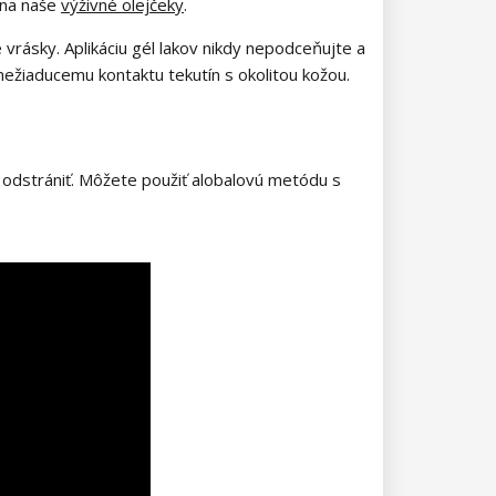
 na naše
výživné olejčeky
.
 vrásky. Aplikáciu gél lakov nikdy nepodceňujte a
nežiaducemu kontaktu tekutín s okolitou kožou.
e odstrániť. Môžete použiť alobalovú metódu s