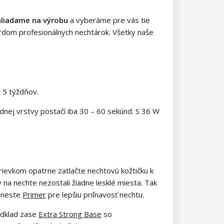
hliadame na výrobu
a vyberáme pre vás tie
dardom profesionálnych nechtárok. Všetky naše
ž 5 týždňov.
nej vrstvy postačí iba 30 – 60 sekúnd. S 36 W
ievkom opatrne zatlačte nechtovú kožtičku k
 na nechte nezostali žiadne lesklé miesta. Tak
aneste
Primer
pre lepšiu priľnavosť nechtu.
odklad zase
Extra Strong Base
so