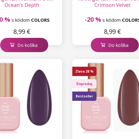
Ocean's Depth
Crimson Velvet
20 %
-20 %
s kódom
COLORS
s kódom
COLOR
8,99 €
8,99 €
Do košíka
Do košíka
Zľava
28 %
Dopredaj
Bestseller