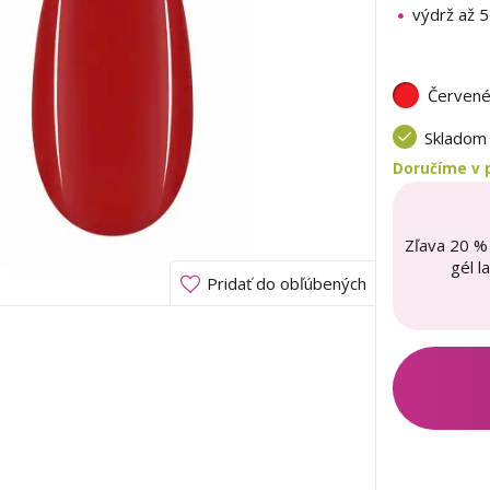
výdrž až 
Červen
Sklado
Doručíme v 
Zľava 20 %
gél l
Pridať do obľúbených