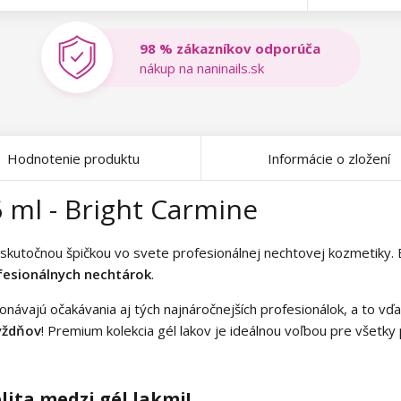
98 % zákazníkov odporúča
nákup na naninails.sk
Hodnotenie produktu
Informácie o zložení
 ml - Bright Carmine
skutočnou špičkou vo svete profesionálnej nechtovej kozmetiky. Bo
esionálnych nechtárok
.
konávajú očakávania aj tých najnáročnejších profesionálok, a to vď
týždňov
! Premium kolekcia gél lakov je ideálnou voľbou pre všetky
lita medzi gél lakmi!