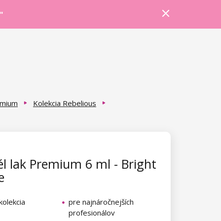
Prihlásiť sa
Košík
Poradňa
"
emium
Kolekcia Rebelious
l lak Premium 6 ml - Bright
e
kolekcia
pre najnáročnejších
profesionálov