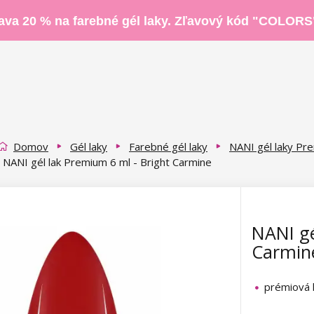
ava 20 % na farebné gél laky. Zľavový kód "COLORS
Domov
Gél laky
Farebné gél laky
NANI gél laky Pr
NANI gél lak Premium 6 ml - Bright Carmine
NANI gé
Carmin
prémiová 