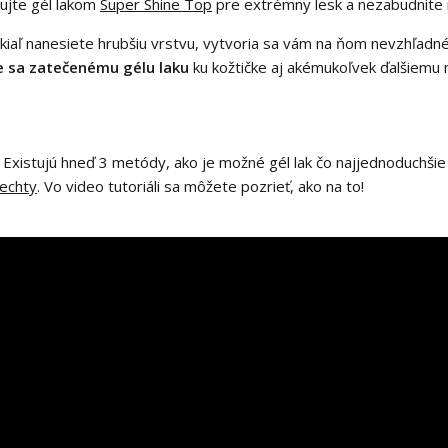
ujte gél lakom
Super Shine Top
pre extrémny lesk a nezabudnite
okiaľ nanesiete hrubšiu vrstvu, vytvoria sa vám na ňom nevzhľadné
e sa zatečenému gélu laku
ku kožtičke aj akémukoľvek ďalšiemu 
é! Existujú hneď 3 metódy, ako je možné gél lak čo najjednoduchši
nechty
. Vo video tutoriáli sa môžete pozrieť, ako na to!