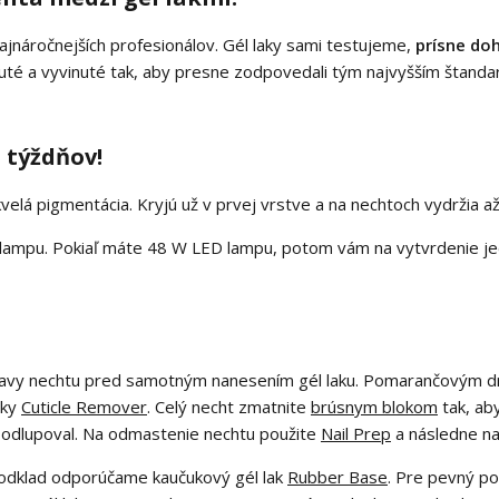
najnáročnejších profesionálov. Gél laky sami testujeme,
prísne do
rhnuté a vyvinuté tak, aby presne zodpovedali tým najvyšším štan
 týždňov!
kvelá pigmentácia. Kryjú už v prvej vrstve a na nechtoch vydržia a
 lampu. Pokiaľ máte 48 W LED lampu, potom vám na vytvrdenie jed
pravy nechtu pred samotným nanesením gél laku. Pomarančovým dr
čky
Cuticle Remover
. Celý necht zmatnite
brúsnym blokom
tak, aby
u odlupoval. Na odmastenie nechtu použite
Nail Prep
a následne n
 podklad odporúčame kaučukový gél lak
Rubber Base
. Pre pevný p