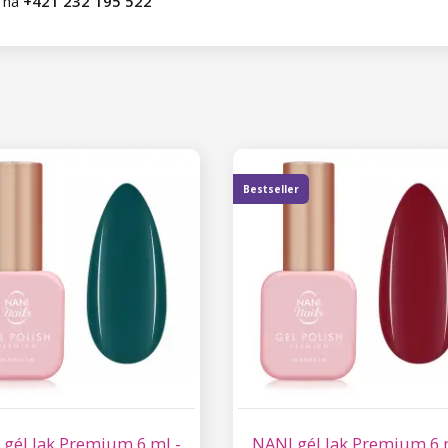
ť na
+421 232 195 522
Bestseller
 gél lak Premium 6 ml -
NANI gél lak Premium 6 