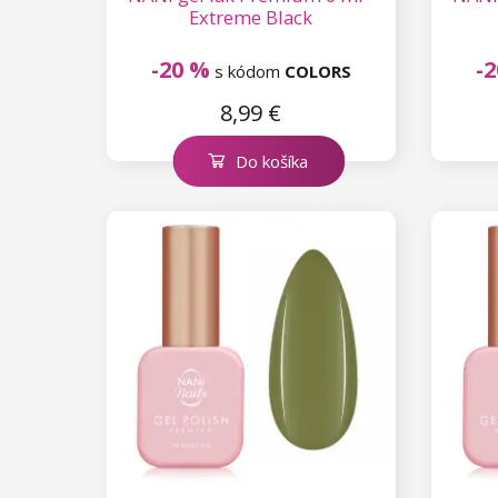
Extreme Black
-20 %
-
s kódom
COLORS
8,99 €
Do košíka