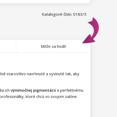
Katalogové číslo: 0183/5
Môže sa hodiť
li starostlivo navrhnuté a vyvinuté tak, aby
aka ich
výnimočnej pigmentácii
a perfektnému
 profesionálky, ktoré chcú vo svojom salóne