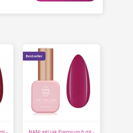
Bestseller
ml -
NANI gél lak Premium 6 ml -