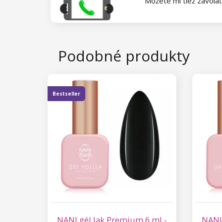
Môžete mi tiež zavola
Kolekcia Princess
Star Flakes
Podobné produkty
Bestseller
NANI gél lak Premium 6 ml -
NANI