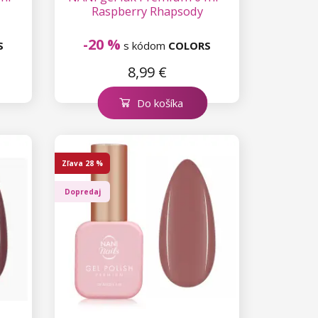
Raspberry Rhapsody
-20 %
S
s kódom
COLORS
8,99 €
Do košíka
Zľava
28 %
Dopredaj