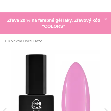
Zľava 20 % na farebné gél laky. Zľavový kód
"COLORS"
Kolekcia Floral Haze