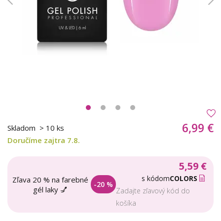
6,99 €
Skladom
> 10 ks
Doručíme zajtra 7.8.
5,59 €
s kódom
COLORS
Zľava 20 % na farebné
-20 %
gél laky 💅
Zadajte zľavový kód do
košíka