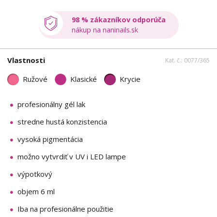
98 % zákazníkov odporúča
nákup na naninails.sk
Vlastnosti
Kat. č.: 0077/365
Ružové
Klasické
Krycie
profesionálny gél lak
stredne hustá konzistencia
vysoká pigmentácia
možno vytvrdiť v UV i LED lampe
výpotkový
objem 6 ml
Iba na profesionálne použitie