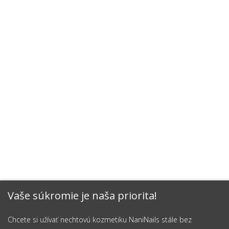
Vaše súkromie je naša priorita!
Chcete si užívať nechtovú kozmetiku NaniNails stále bez