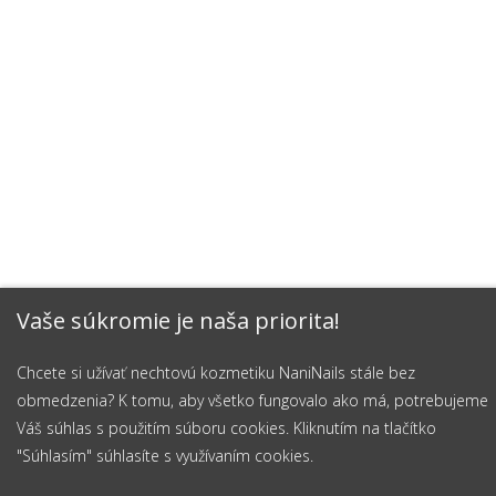
Vaše súkromie je naša priorita!
Chcete si užívať nechtovú kozmetiku NaniNails stále bez
obmedzenia? K tomu, aby všetko fungovalo ako má, potrebujeme
Váš súhlas s použitím súboru cookies. Kliknutím na tlačítko
"Súhlasím" súhlasíte s využívaním cookies.