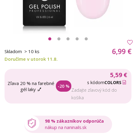
6,99 €
Skladom
> 10 ks
Doručíme v utorok 11.8.
5,59 €
s kódom
COLORS
Zľava 20 % na farebné
-20 %
gél laky 💅
Zadajte zľavový kód do
košíka
98 % zákazníkov odporúča
nákup na naninails.sk