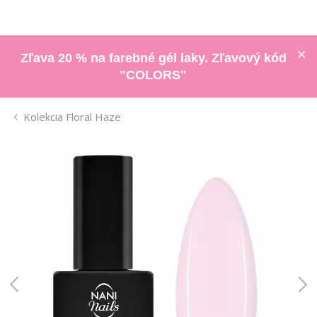
Zľava 20 % na farebné gél laky. Zľavový kód
"COLORS"
Kolekcia Floral Haze