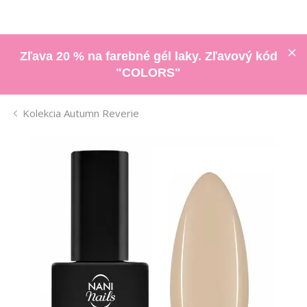
Zľava 20 % na farebné gél laky. Zľavový kód
"COLORS"
Kolekcia Autumn Reverie