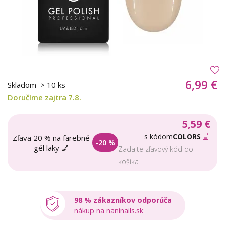
6,99 €
Skladom
> 10 ks
Doručíme zajtra 7.8.
5,59 €
s kódom
COLORS
Zľava 20 % na farebné
-20 %
gél laky 💅
Zadajte zľavový kód do
košíka
98 % zákazníkov odporúča
nákup na naninails.sk