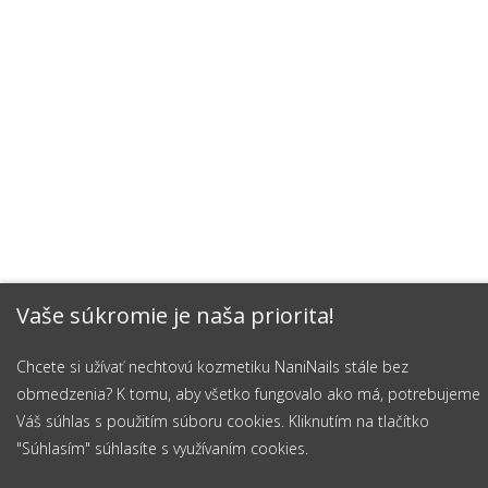
Vaše súkromie je naša priorita!
Chcete si užívať nechtovú kozmetiku NaniNails stále bez
obmedzenia? K tomu, aby všetko fungovalo ako má, potrebujeme
Váš súhlas s použitím súboru cookies. Kliknutím na tlačítko
"Súhlasím" súhlasíte s využívaním cookies.