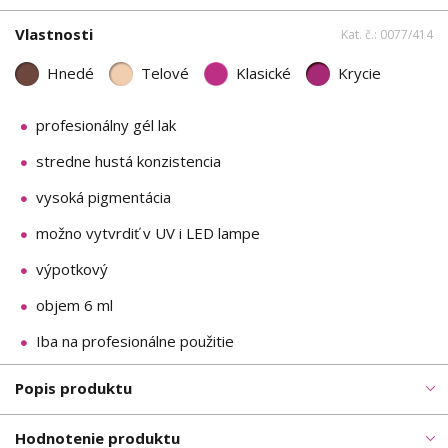
Vlastnosti
Kat. č.: 0077/414
Hnedé
Telové
Klasické
Krycie
profesionálny gél lak
stredne hustá konzistencia
vysoká pigmentácia
možno vytvrdiť v UV i LED lampe
výpotkový
objem 6 ml
Iba na profesionálne použitie
Popis produktu
Hodnotenie produktu