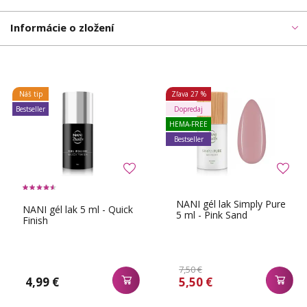
Informácie o zložení
Náš tip
Zľava
27 %
Bestseller
Dopredaj
HEMA-FREE
Bestseller
NANI gél lak Simply Pure
NANI gél lak 5 ml - Quick
5 ml - Pink Sand
Finish
7,50 €
4,99 €
5,50 €