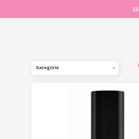
Zľ
Kategórie
Odporúčame
Kolekcia by Nikol Leitgeb
Gél laky
Base/Finish gél laky
Base gél laky
Farebné gél laky