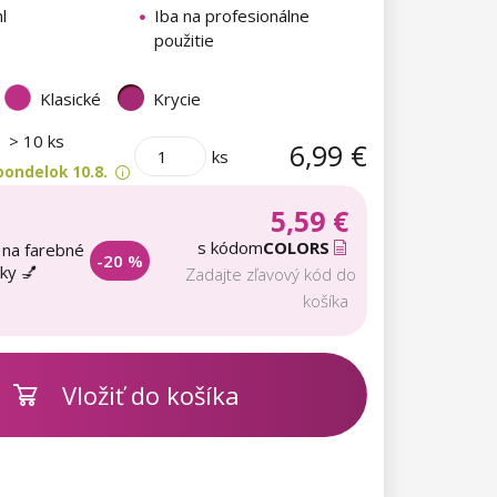
l
Iba na profesionálne
použitie
Klasické
Krycie
m
> 10 ks
6,99 €
ks
pondelok 10.8.
5,59 €
s kódom
COLORS
 na farebné
-20 %
aky 💅
Zadajte zľavový kód do
košíka
Vložiť do košíka