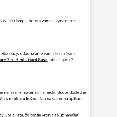
e 48 W LED lampu, potom vám na vytvrdenie
e voľba bázy, odporúčame vám zákazníčkami
are 7in1 5 ml - Hard Base
, obsahujúcu 7
tné nanášanie materiálu na necht. Buďte dôsledné
ín s okolitou kožou
. Ako na samotnú aplikáciu
. Ste si istá, že tenšia vrstva sa už nanášať