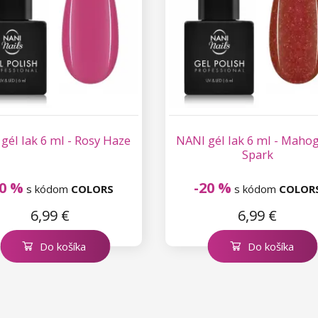
gél lak 6 ml - Rosy Haze
NANI gél lak 6 ml - Maho
Spark
20 %
-20 %
s kódom
COLORS
s kódom
COLOR
6,99 €
6,99 €
Do košíka
Do košíka