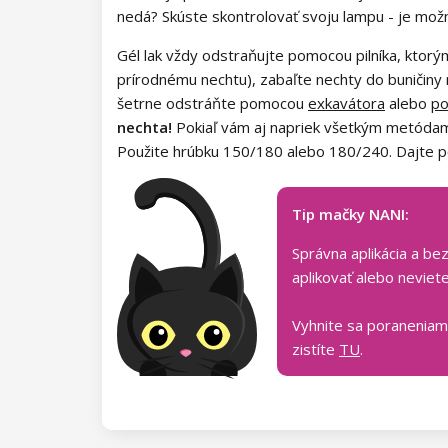
Kolekcia Army Lady
nedá? Skúste skontrolovať svoju lampu - je mož
Kolekcia Chocolate Box
Gél lak vždy odstraňujte pomocou pilníka, ktorým
prírodnému nechtu), zabaľte nechty do buničiny
Kolekcia Romantic Sunset
šetrne odstráňte pomocou
exkavátora
alebo
po
nechta!
Pokiaľ vám aj napriek všetkým metódam 
Kolekcia Paradise Dream
Použite hrúbku 150/180 alebo 180/240. Dajte poz
Kolekcia Ocean Drive
Tip mačky NANI:
Kolekcia Pure Beauty
Správna aplikácia a be
Kolekcia Cupcake
aplikovať alebo neviet
Kolekcia Time to Warm Up
Vyhnite sa poraneniam
zistíte
TU
.
Kolekcia Let It Snow!
Kolekcia Heartbeat