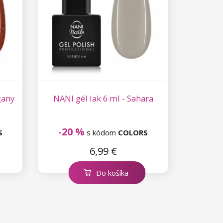
gany
NANI gél lak 6 ml - Sahara
-20 %
S
s kódom
COLORS
6,99 €
Do košíka