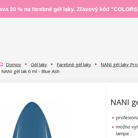
ava 20 % na farebné gél laky. Zľavový kód "COLORS
Domov
Gél laky
Farebné gél laky
NANI gél laky Pro
NANI gél lak 6 ml - Blue Ash
NANI gé
profesioná
možno vyt
lampe