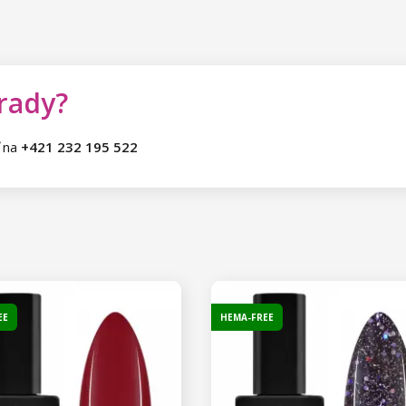
 rady?
ť na
+421 232 195 522
EE
HEMA-FREE