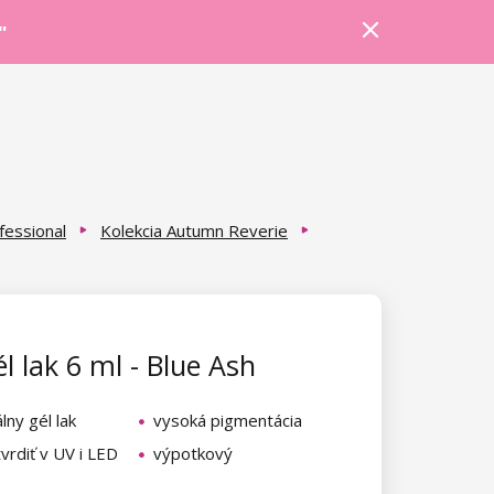
Prihlásiť sa
Košík
Poradňa
"
fessional
Kolekcia Autumn Reverie
l lak 6 ml - Blue Ash
lny gél lak
vysoká pigmentácia
vrdiť v UV i LED
výpotkový