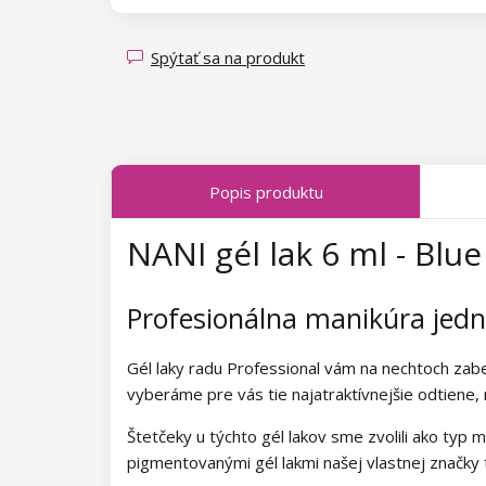
Magnety pre Cat Eye efekt
Kolekcia Spring Glow
Kolekcia Luminous Legends
Kolekcia Transparent Sparkle
Spýtať sa na produkt
Kolekcia Fallen Leaves
Kolekcia Midnight Queen
Popis produktu
Kolekcia Tropical Fiesta
NANI gél lak 6 ml - Blu
Kolekcia Charm Lady
Kolekcia Pearl Glaze
Profesionálna manikúra je
Kolekcia Shiny Star
Gél laky radu Professional vám na nechtoch zab
Kolekcia Wild West
vyberáme pre vás tie najatraktívnejšie odtiene,
Štetčeky u týchto gél lakov sme zvolili ako typ m
Kolekcia Summer Daze
pigmentovanými gél lakmi našej vlastnej značky