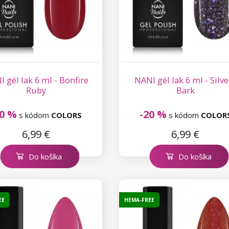
 gél lak 6 ml - Bonfire
NANI gél lak 6 ml - Silve
Ruby
Bark
20 %
-20 %
s kódom
COLORS
s kódom
COLOR
6,99 €
6,99 €
Do košíka
Do košíka
EE
HEMA-FREE