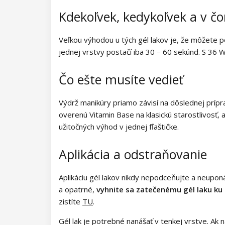
Kolekcia Barbie Girl
Kdekoľvek, kedykoľvek a v č
Kolekcia Easter Egg
Veľkou výhodou u tých gél lakov je, že môžete 
Kolekcia Lovely Kiss
jednej vrstvy postačí iba 30 – 60 sekúnd. S 36 
Kolekcia Magic Winter
Čo ešte musíte vedieť
Kolekcia Old Passion
Výdrž manikúry priamo závisí na dôslednej príp
overenú Vitamin Base na klasickú starostlivosť,
Kolekcia Rainbow Tones
užitočných výhod v jednej fľaštičke.
Kolekcia Beach Party
Aplikácia a odstraňovanie
Kolekcia Pure Elegance
Aplikáciu gél lakov nikdy nepodceňujte a neupon
Kolekcia Pastel Candy
a opatrné,
vyhnite sa zatečenému gél laku ku
zistíte
TU
.
Kolekcia New York City
Gél lak je potrebné nanášať v tenkej vrstve. Ak n