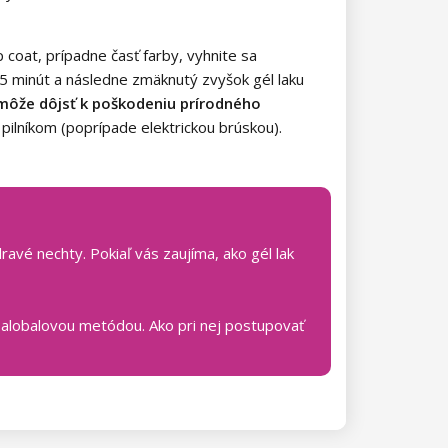
 coat, prípadne časť farby, vyhnite sa
5 minút a následne zmäknutý zvyšok gél laku
k môže dôjsť k poškodeniu prírodného
ilníkom (poprípade elektrickou brúskou).
avé nechty. Pokiaľ vás zaujíma, ako gél lak
 alobalovou metódou. Ako pri nej postupovať