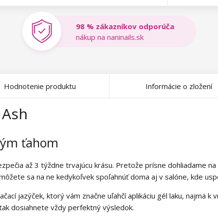
98 % zákazníkov odporúča
nákup na naninails.sk
Hodnotenie produktu
Informácie o zložení
e Ash
dným ťahom
ezpečia až 3 týždne trvajúcu krásu. Pretože prísne dohliadame na
 môžete sa na ne kedykoľvek spoľahnúť doma aj v salóne, kde uspok
ačací jazýček, ktorý vám značne uľahčí aplikáciu gél laku, najmä k
 tak dosiahnete vždy perfektný výsledok.