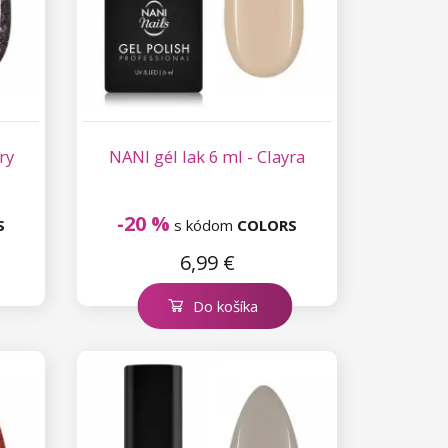
ry
NANI gél lak 6 ml - Clayra
-20 %
S
s kódom
COLORS
6,99 €
Do košíka