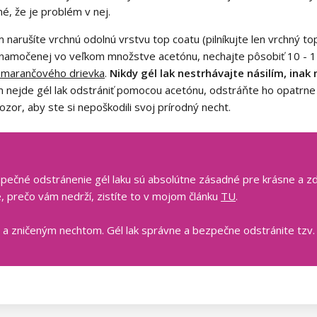
né, že je problém v nej.
 narušíte vrchnú odolnú vrstvu top coatu (pilníkujte len vrchný top
 namočenej vo veľkom množstve acetónu, nechajte pôsobiť 10 - 1
marančového drievka
.
Nikdy gél lak nestrhávajte násilím, ina
nejde gél lak odstrániť pomocou acetónu, odstráňte ho opatrne p
or, aby ste si nepoškodili svoj prírodný necht.
zpečné odstránenie gél laku sú absolútne zásadné pre krásne a zdr
e, prečo vám nedrží, zistíte to v mojom článku
TU
.
 a zničeným nechtom. Gél lak správne a bezpečne odstránite tzv.