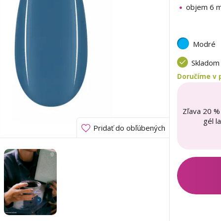
objem 6 m
Modré
Sklado
Doručíme v 
Zľava 20 %
gél l
Pridať do obľúbených