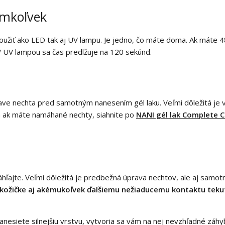
omkoľvek
použiť ako LED tak aj UV lampu. Je jedno, čo máte doma. Ak mát
W UV lampou sa čas predlžuje na 120 sekúnd.
rave nechta pred samotným nanesením gél laku. Veľmi dôležitá j
 a ak máte namáhané nechty, siahnite po
NANI gél lak Complete C
áhľajte. Veľmi dôležitá je predbežná úprava nechtov, ale aj samo
 kožičke aj akémukoľvek ďalšiemu nežiaducemu kontaktu tekut
anesiete silnejšiu vrstvu, vytvoria sa vám na nej nevzhľadné záhyby