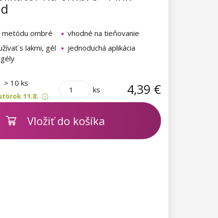
nd
a metódu ombré
vhodné na tieňovanie
ívať s lakmi, gél
jednoduchá aplikácia
 gély
m
> 10 ks
4,39 €
ks
torok 11.8.
Vložiť do košíka