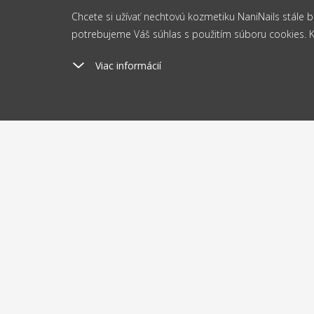
Chcete si užívať nechtovú kozmetiku NaniNails stále
potrebujeme Váš súhlas s použitím súboru cookies. Kli
Viac informácií
Poštovné
Odosi
od 2.5 €
do 
O nákupe
O nás
Doprava a platba
Blog