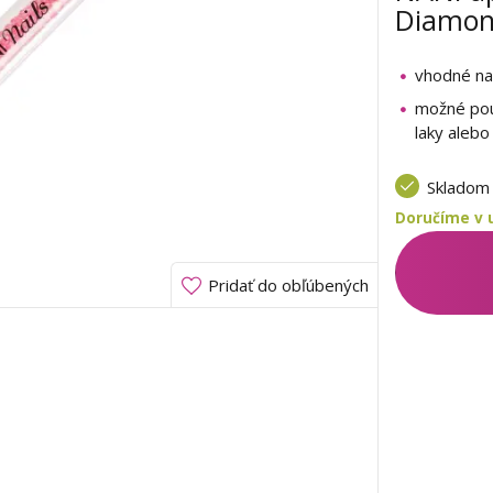
Diamo
vhodné n
možné použ
laky alebo
Sklado
Doručíme v u
Pridať do obľúbených