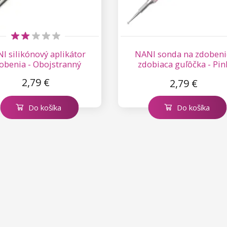
I silikónový aplikátor
NANI sonda na zdobeni
obenia - Obojstranný
zdobiaca guľôčka - Pin
Metallic
2,79 €
2,79 €
Do košíka
Do košíka