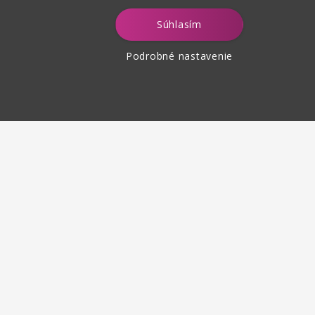
Súhlasím
Podrobné nastavenie
tenie tovaru
 30 dní