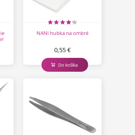
ie
NANI hubka na ombré
er
0,55 €
Do košíka