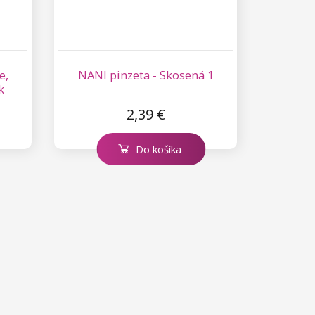
e,
NANI pinzeta - Skosená 1
k
2,39 €
Do košíka