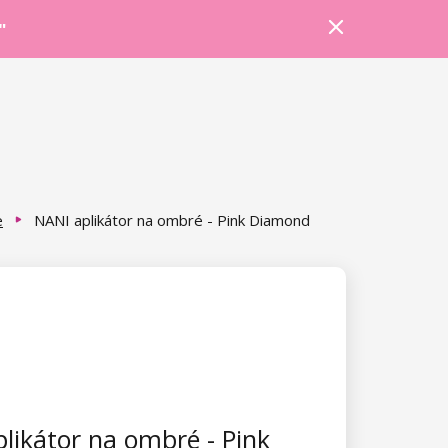
Prihlásiť sa
Košík
Poradňa
"
e
NANI aplikátor na ombré - Pink Diamond
likátor na ombré - Pink