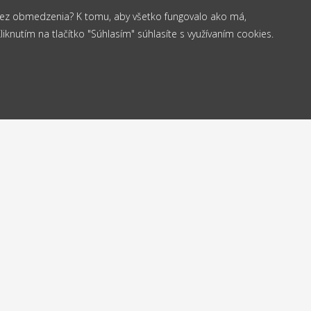
 bez obmedzenia? K tomu, aby všetko fungovalo ako má,
knutím na tlačítko "Súhlasím" súhlasíte s využívaním cookies.
od 35 €
elame
Vrá
Doprava
24h
do
zadarmo
Kontakt