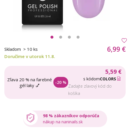
6,99 €
Skladom
> 10 ks
Doručíme v utorok 11.8.
5,59 €
s kódom
COLORS
Zľava 20 % na farebné
-20 %
gél laky 💅
Zadajte zľavový kód do
košíka
98 % zákazníkov odporúča
nákup na naninails.sk