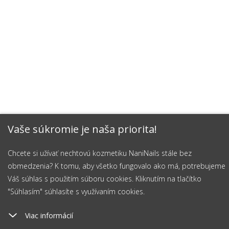
Vaše súkromie je naša priorita!
Chcete si užívať nechtovú kozmetiku NaniNails stále bez
obmedzenia? K tomu, aby všetko fungovalo ako má, potrebujeme
Váš súhlas s použitím súboru cookies. Kliknutím na tlačítko
"Súhlasím" súhlasíte s využívaním cookies.
Viac informácií