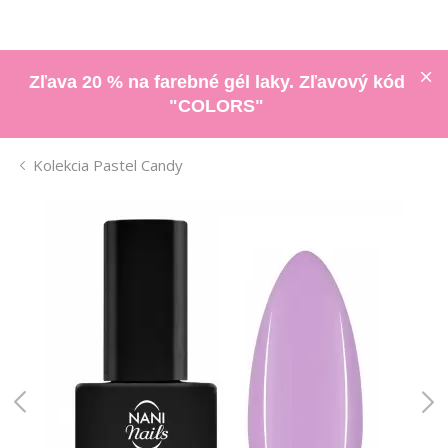
Zľava 20 % na farebné gél laky. Zľavový kód
"COLORS"
Kolekcia Pastel Candy