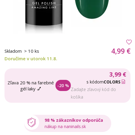
4,99 €
Skladom
> 10 ks
Doručíme v utorok 11.8.
3,99 €
s kódom
COLORS
Zľava 20 % na farebné
-20 %
gél laky 💅
Zadajte zľavový kód do
košíka
98 % zákazníkov odporúča
nákup na naninails.sk