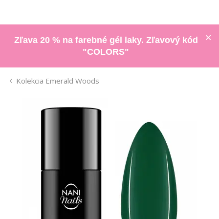
Zľava 20 % na farebné gél laky. Zľavový kód
"COLORS"
Kolekcia Emerald Woods