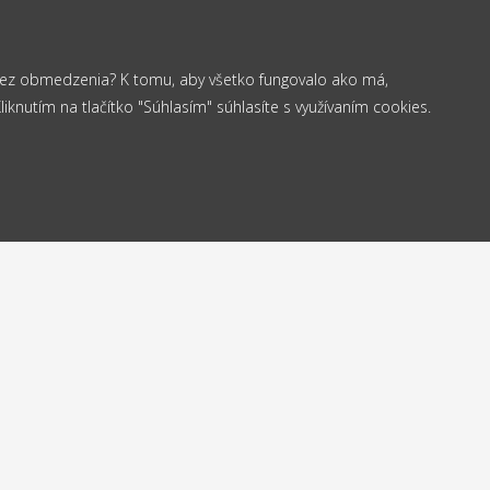
 bez obmedzenia? K tomu, aby všetko fungovalo ako má,
knutím na tlačítko "Súhlasím" súhlasíte s využívaním cookies.
od 35 €
elame
Vrá
Doprava
24h
do
zadarmo
Kontakt