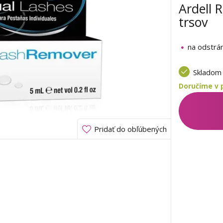
Ardell 
trsov
na odstrán
Sklado
Doručíme v 
Pridať do obľúbených