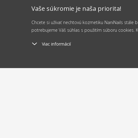
Vaše súkromie je naša priorita!
Chcete si užívať nechtovú kozmetiku NaniNails stále
potrebujeme Váš súhlas s použitím súboru cookies. Kli
Viac informácií
Poštovné
Odosi
od 2.5 €
do 
O nákupe
O nás