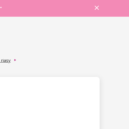
Prihlásiť sa
Košík
Poradňa
"
 riasy