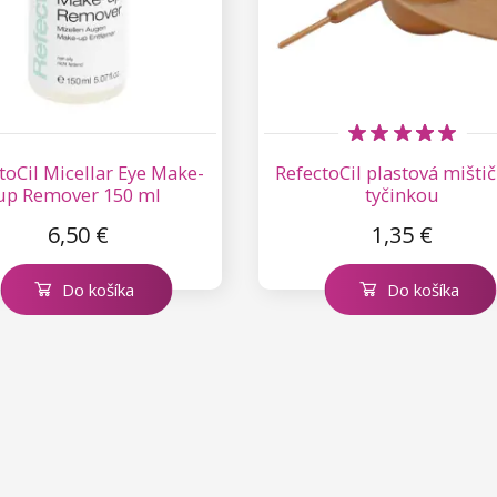
toCil Micellar Eye Make-
RefectoCil plastová mištič
up Remover 150 ml
tyčinkou
6,50 €
1,35 €
Do košíka
Do košíka