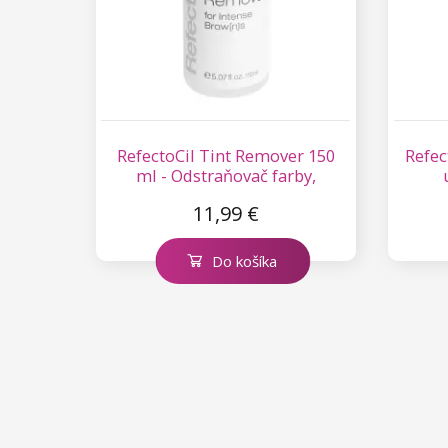
Kolekcia Princess
RefectoCil Tint Remover 150
Refec
ml - Odstraňovač farby,
Intense Browns
11,99 €
Do košíka