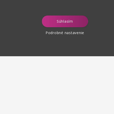
Súhlasím
Podrobné nastavenie
tenie tovaru
 30 dní