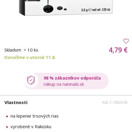
4,79 €
Skladom
> 10 ks
Doručíme v utorok 11.8.
98 % zákazníkov odporúča
nákup na naninails.sk
Vlastnosti
Kat. č.: 0025/43
na lepenie trsových rias
vyrobené v Rakúsku