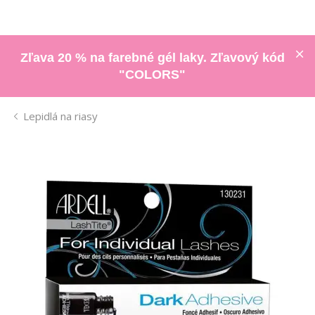
Zľava 20 % na farebné gél laky. Zľavový kód
"COLORS"
Lepidlá na riasy