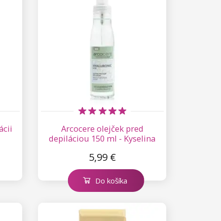
ácii
Arcocere olejček pred
j
depiláciou 150 ml - Kyselina
hyalurónová
5,99 €
Do košíka