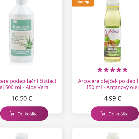
Náš tip
ere podepilační čistiaci
Arcocere olejček po depil
ej 500 ml - Aloe Vera
150 ml - Arganový ole
10,50 €
4,99 €
Do košíka
Do košíka