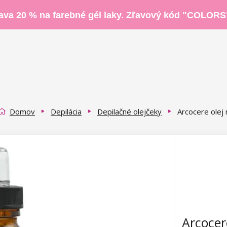
ava 20 % na farebné gél laky. Zľavový kód "COLORS
Domov
Depilácia
Depilačné olejčeky
Arcocere olej
Arcocer