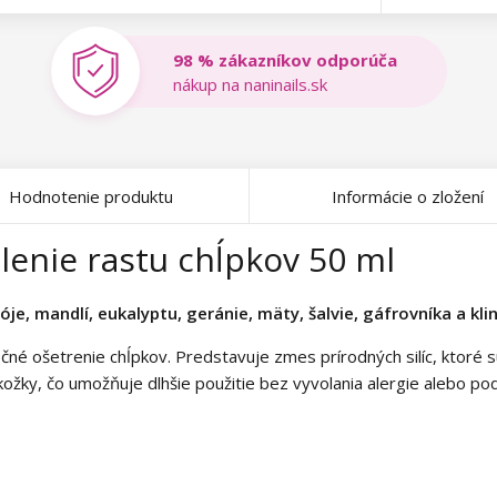
98 % zákazníkov odporúča
nákup na naninails.sk
Hodnotenie produktu
Informácie o zložení
lenie rastu chĺpkov 50 ml
óje, mandlí, eukalyptu, geránie, mäty, šalvie, gáfrovníka a kli
čné ošetrenie chĺpkov. Predstavuje zmes prírodných silíc, ktoré 
okožky, čo umožňuje dlhšie použitie bez vyvolania alergie alebo po