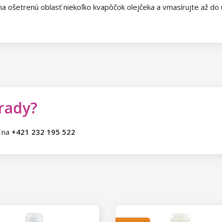
na ošetrenú oblasť niekoľko kvapôčok olejčeka a vmasírujte až do 
 rady?
ť na
+421 232 195 522