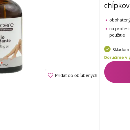
chĺpkov
obohatený
na profes
použitie
Sklado
Doručíme v 
Pridať do obľúbených