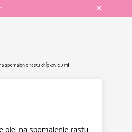
Prihlásiť sa
Košík
Poradňa
"
 na spomalenie rastu chĺpkov 50 ml
e olej na spomalenie rastu