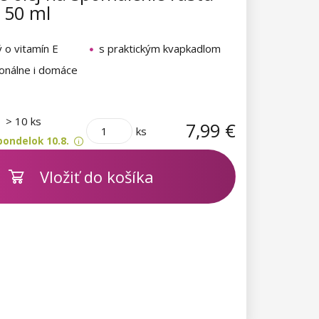
 50 ml
 o vitamín E
s praktickým kvapkadlom
ionálne i domáce
m
> 10 ks
7,99 €
ks
pondelok 10.8.
Vložiť do košíka