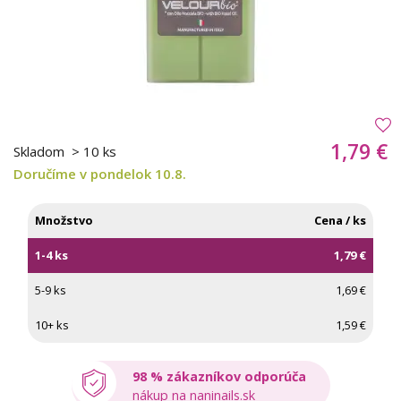
1,79 €
Skladom
> 10 ks
Doručíme v pondelok 10.8.
Množstvo
Cena / ks
1-4 ks
1,79 €
5-9 ks
1,69 €
10+ ks
1,59 €
98 % zákazníkov odporúča
nákup na naninails.sk