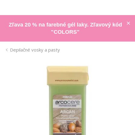
Zľava 20 % na farebné gél laky. Zľavový kód
"COLORS"
Depilačné vosky a pasty