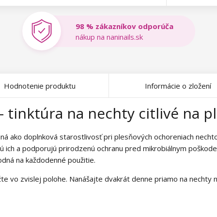
98 % zákazníkov odporúča
nákup na naninails.sk
Hodnotenie produktu
Informácie o zložení
tinktúra na nechty citlivé na p
ená ako doplnková starostlivosť pri plesňových ochoreniach necht
zujú ich a podporujú prirodzenú ochranu pred mikrobiálnym poškod
hodná na každodenné použitie.
žte vo zvislej polohe. Nanášajte dvakrát denne priamo na nechty 