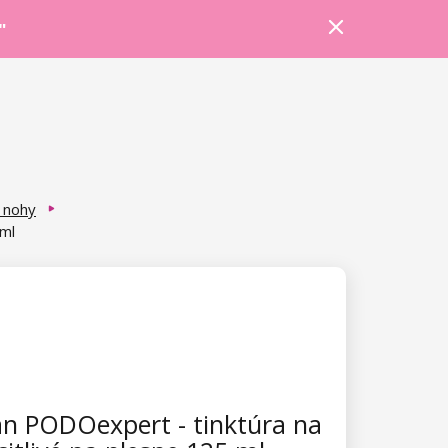
Prihlásiť sa
Košík
Poradňa
"
o nohy
 ml
an PODOexpert - tinktúra na