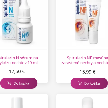
pirularin N sérum na
Spirularin NF masť na
ykózu nechtov 10 ml
zarastené nechty a necht
valy 10 ml
17,50 €
15,99 €
Do košíka
Do košíka