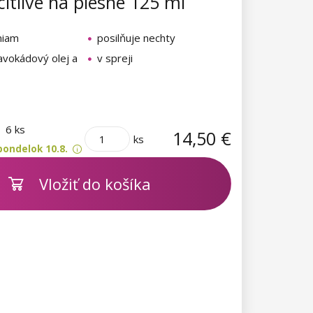
citlivé na plesne 125 ml
niam
posilňuje nechty
avokádový olej a
v spreji
m
6 ks
14,50 €
ks
pondelok 10.8.
Vložiť do košíka