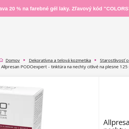
ava 20 % na farebné gél laky. Zľavový kód "COLORS
Domov
Dekoratívna a telová kozmetika
Starostlivosť 
Allpresan PODOexpert - tinktúra na nechty citlivé na plesne 125
Allpres