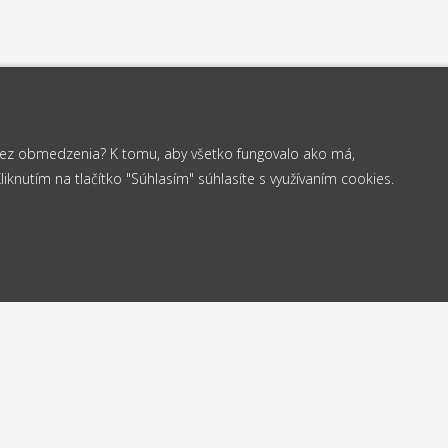
 bez obmedzenia? K tomu, aby všetko fungovalo ako má,
knutím na tlačítko "Súhlasím" súhlasíte s využívaním cookies.
od 35 €
elame
Vrá
Doprava
24h
do