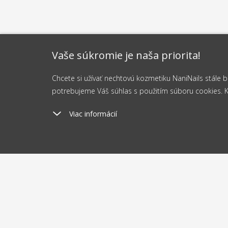
Vaše súkromie je naša priorita!
Chcete si užívať nechtovú kozmetiku NaniNails stále
potrebujeme Váš súhlas s použitím súboru cookies. Kli
Viac informácií
Poštovné
Odosi
od 2.5 €
do 