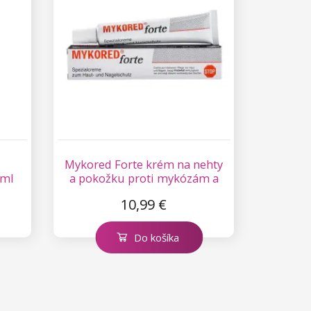
Mykored Forte krém na nehty
 ml
a pokožku proti mykózám a
plísním 20 ml
10,99 €
Do košíka