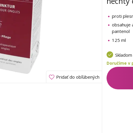
nechty 
proti ples
obsahuje 
pantenol
125 ml
Sklado
Doručíme v 
Pridať do obľúbených