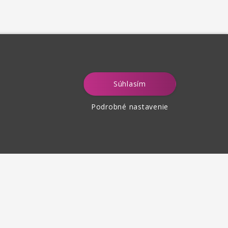
Súhlasím
Podrobné nastavenie
tenie tovaru
 30 dní