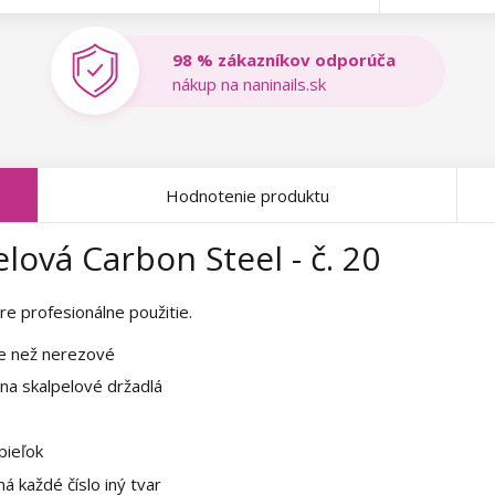
98 % zákazníkov odporúča
nákup na naninails.sk
Hodnotenie produktu
lová Carbon Steel - č. 20
re profesionálne použitie.
ie než nerezové
 na skalpelové držadlá
pieľok
á každé číslo iný tvar