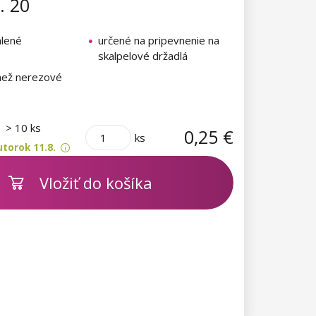
č. 20
alené
určené na pripevnenie na
skalpelové držadlá
 než nerezové
m
> 10 ks
0,25 €
ks
torok 11.8.
Vložiť do košíka