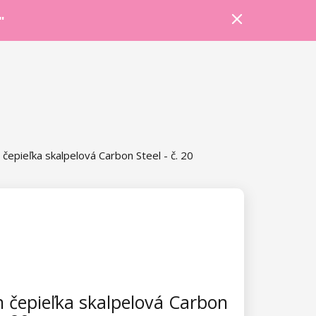
Prihlásiť sa
Košík
Poradňa
"
čepieľka skalpelová Carbon Steel - č. 20
 čepieľka skalpelová Carbon