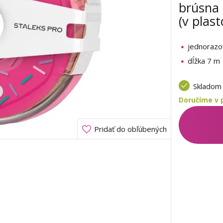
brúsna
(v plas
jednorazo
dĺžka 7 m
Sklado
Doručíme v 
Pridať do obľúbených