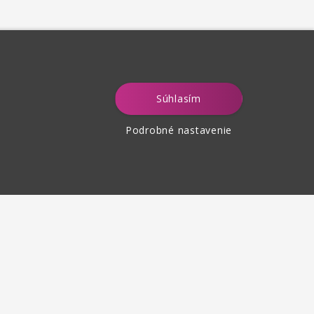
Súhlasím
Podrobné nastavenie
tenie tovaru
 30 dní