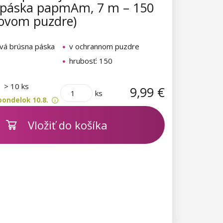
 páska papmAm, 7 m – 150
tovom puzdre)
vá brúsna páska
v ochrannom puzdre
hrubosť: 150
m
> 10 ks
9,99 €
ks
pondelok 10.8.
Vložiť do košíka