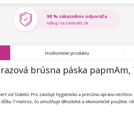
98 % zákazníkov odporúča
nákup na naninails.sk
Hodnotenie produktu
orazová brúsna páska papmAm, 
rt od Staleks Pro zaisťuje hygienickú a precíznu úpravu nechto
 dĺžku 7 metrov, čo umožňuje dlhodobé a ekonomické použitie. Ide