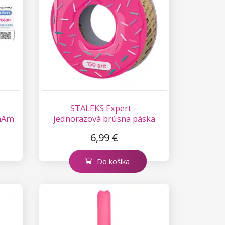
STALEKS Expert –
pmAm
jednorazová brúsna páska
papmAm, 7 m – 150 (bez
6,99 €
plastového puzdra)
Do košíka