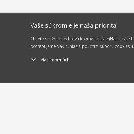
Vaše súkromie je naša priorita!
Chcete si užívať nechtovú kozmetiku NaniNails stále
potrebujeme Váš súhlas s použitím súboru cookies. Kli
Viac informácií
Poštovné
Odosi
od 2.5 €
do 