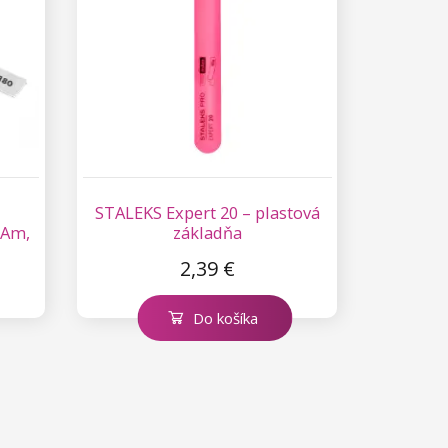
STALEKS Expert 20 – plastová
mAm,
základňa
2,39 €
Do košíka