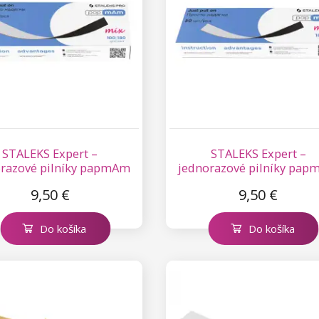
STALEKS Expert –
STALEKS Expert –
orazové pilníky papmAm
jednorazové pilníky pa
Mix, 50 ks – 100/180
Mix, 50 ks – 180/240
9,50 €
9,50 €
Do košíka
Do košíka