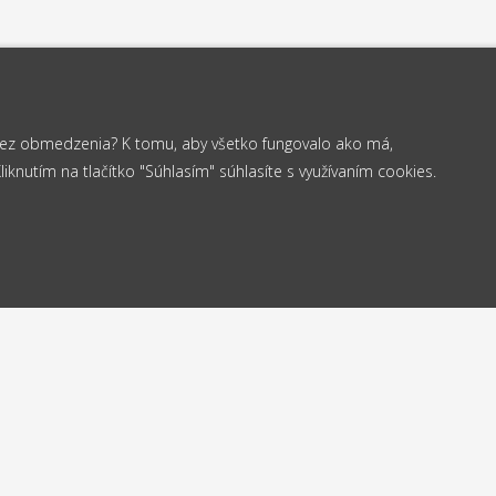
 bez obmedzenia? K tomu, aby všetko fungovalo ako má,
knutím na tlačítko "Súhlasím" súhlasíte s využívaním cookies.
od 35 €
elame
Vrá
Doprava
24h
do
zadarmo