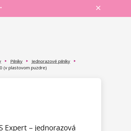
Prihlásiť sa
Košík
Poradňa
"
y
Pilníky
Jednorazové pilníky
0 (v plastovom puzdre)
 Expert – jednorazová