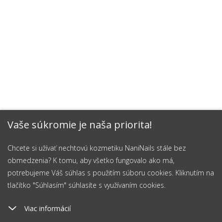
Vaše súkromie je naša priorita!
Chcete si užívať nechtovú kozmetiku NaniNails stále bez
obmedzenia? K tomu, aby všetko fungovalo ako má,
potrebujeme Váš súhlas s použitím súboru cookies. Kliknutím na
tlačítko "Súhlasím" súhlasíte s využívaním cookies.
Viac informácií