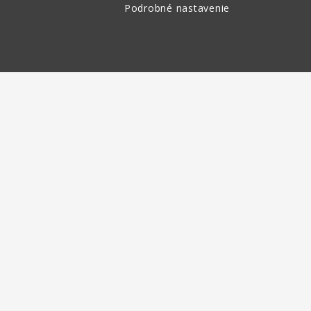
Podrobné nastavenie
tenie tovaru
 30 dní