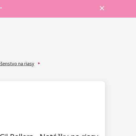
Prihlásiť sa
Košík
Poradňa
"
ušenstvo na riasy