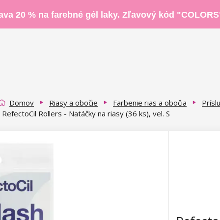
ava 20 % na farebné gél laky. Zľavový kód "COLORS
Domov
Riasy a obočie
Farbenie rias a obočia
Prísl
RefectoCil Rollers - Natáčky na riasy (36 ks), vel. S