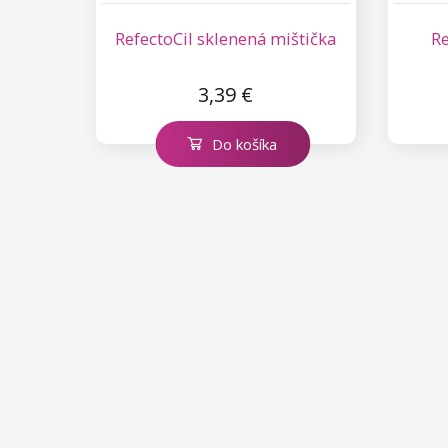
Kolekcia Princess
RefectoCil sklenená mištička
Re
3,39 €
Do košíka