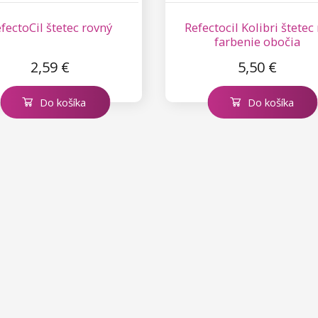
fectoCil štetec rovný
Refectocil Kolibri štetec
farbenie obočia
2,59 €
5,50 €
Do košíka
Do košíka