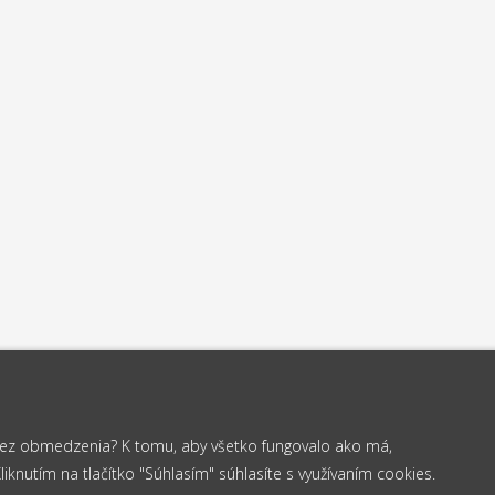
 bez obmedzenia? K tomu, aby všetko fungovalo ako má,
knutím na tlačítko "Súhlasím" súhlasíte s využívaním cookies.