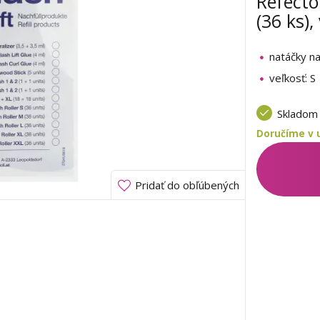
Refecto
(36 ks), 
natáčky na
veľkosť: S
Sklado
Doručíme v u
Pridať do obľúbených