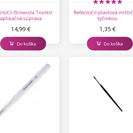
ctoCil Browista Toolkit
RefectoCil plastová mištič
aplikačná súprava
tyčinkou
14,99 €
1,35 €
Do košíka
Do košíka