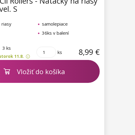
Cil Rollers - Natáčky na riasy
vel. S
 riasy
samolepiace
36ks v balení
m
3 ks
8,99 €
ks
torok 11.8.
Vložiť do košíka