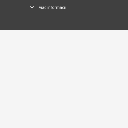
Viac informácií
Poštovné
Odosi
od 2.5 €
do 
O nákupe
O nás
Doprava a platba
Blog
Charitat
Obchodné podmienky
Kto sm
Vrátenie tovaru do 30 dní