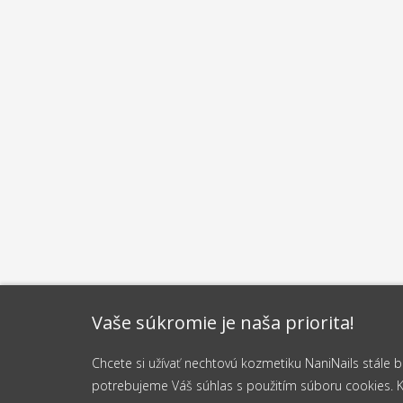
Vaše súkromie je naša priorita!
Chcete si užívať nechtovú kozmetiku NaniNails stále
potrebujeme Váš súhlas s použitím súboru cookies. Kli