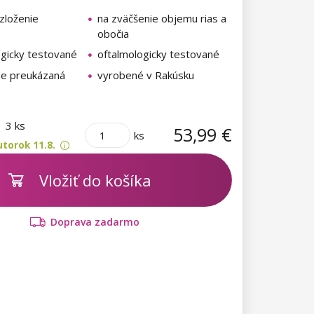
zloženie
na zväčšenie objemu rias a
obočia
gicky testované
oftalmologicky testované
ne preukázaná
vyrobené v Rakúsku
m
3 ks
53,99 €
ks
torok 11.8.
Vložiť do košíka
Doprava zadarmo