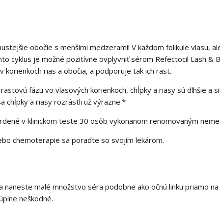
a hustejšie obočie s menšími medzerami! V každom folikule vlasu, ale
nto cyklus je možné pozitívne ovplyvniť sérom Refectocil Lash &
 korienkoch rias a obočia, a podporuje tak ich rast.
 rastovú fázu vo vlasových korienkoch, chĺpky a riasy sú dlhšie a 
 chĺpky a riasy rozrástli už výrazne.*
potvrdené v klinickom teste 30 osôb vykonanom renomovaným ne
lebo chemoterapie sa poraďte so svojím lekárom.
ra naneste malé množstvo séra podobne ako očnú linku priamo na ko
 úplne neškodné.