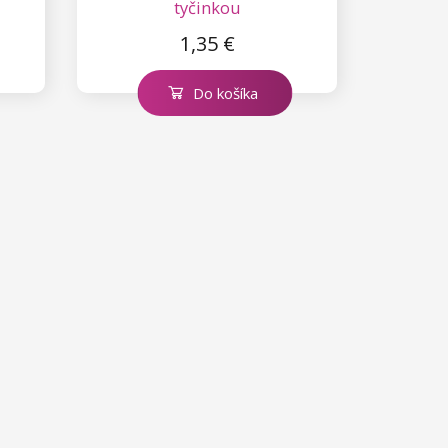
tyčinkou
1,35 €
Do košíka