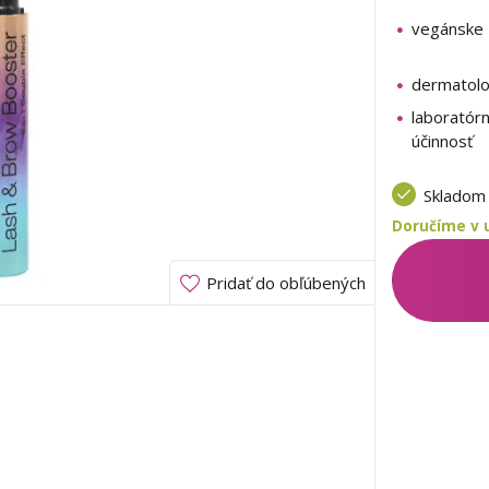
vegánske 
dermatolo
laboratór
účinnosť
Sklado
Doručíme v u
Pridať do obľúbených