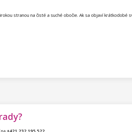
rokou stranou na čisté a suché obočie. Ak sa objaví krátkodobé sv
 rady?
ť na
+421 232 195 522