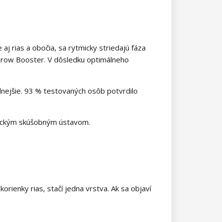
 aj rias a obočia, sa rytmicky striedajú fáza
 Brow Booster. V dôsledku optimálneho
silnejšie. 93 % testovaných osôb potvrdilo
meckým skúšobným ústavom.
rienky rias, stačí jedna vrstva. Ak sa objaví