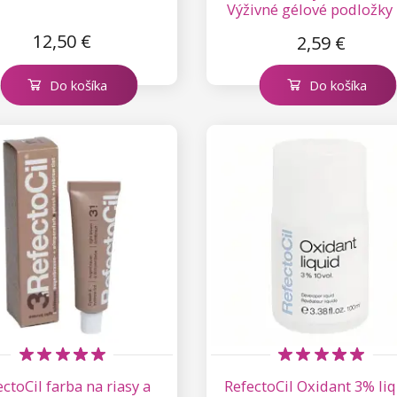
Výživné gélové podložky 
pár
12,50 €
2,59 €
Do košíka
Do košíka
ctoCil farba na riasy a
RefectoCil Oxidant 3% li