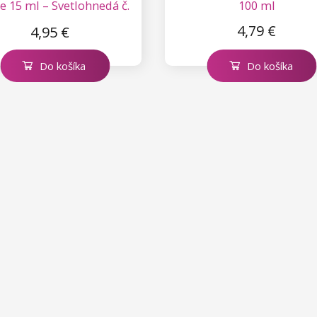
e 15 ml – Svetlohnedá č.
100 ml
3.1
4,79 €
4,95 €
Do košíka
Do košíka