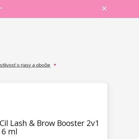
Prihlásiť sa
Košík
Poradňa
"
stlivosť o riasy a obočie
Cil Lash & Brow Booster 2v1
 6 ml