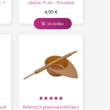
– 1
obočie 15 ml – Prírodná
hnedá č. 3
4,95 €
Do košíka
quid
RefectoCil plastová mištička s