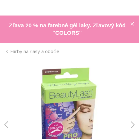
Zľava 20 % na farebné gél laky. Zľavový kód
"COLORS"
Farby na riasy a obočie