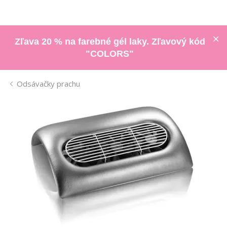
Zľava 20 % na farebné gél laky. Zľavový kód
"COLORS"
Odsávačky prachu