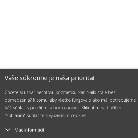
Vaše súkromie je naša priorita!
Chcete si užívať nechtovú kozmetiku NaniNails stále bez
obmedzenia? K tomu, aby všetko fungovalo ako má, potrebujeme
Váš súhlas s použitím súboru cookies. Kliknutím na tlačítko
"Súhlasím" súhlasíte s využívaním cookies.
Viac informácií