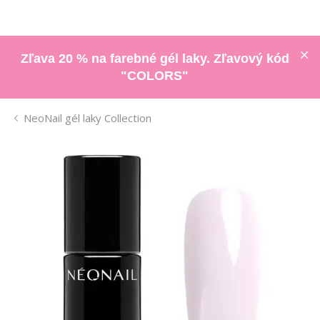
Zľava 20 % na farebné gél laky. Zľavový kód
"COLORS"
NeoNail gél laky Collection