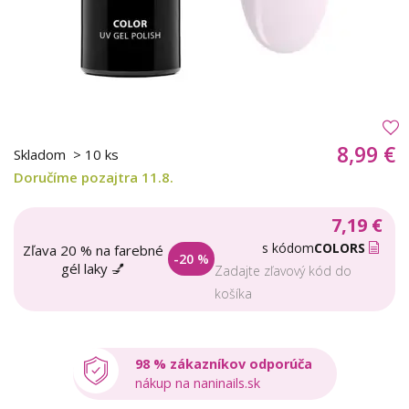
8,99 €
Skladom
> 10 ks
Doručíme pozajtra 11.8.
7,19 €
s kódom
COLORS
Zľava 20 % na farebné
-20 %
gél laky 💅
Zadajte zľavový kód do
košíka
98 % zákazníkov odporúča
nákup na naninails.sk