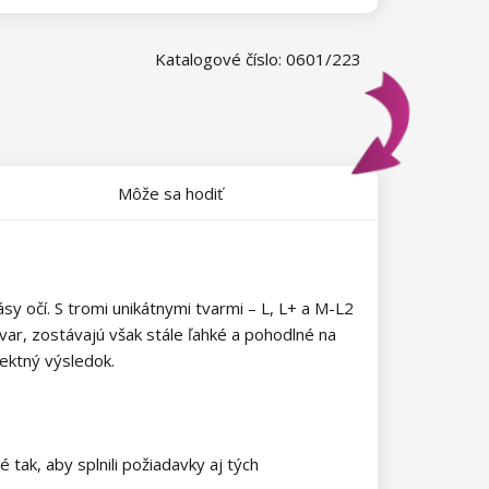
Katalogové číslo: 0601/223
Môže sa hodiť
y očí. S tromi unikátnymi tvarmi – L, L+ a M-L2
tvar, zostávajú však stále ľahké a pohodlné na
ektný výsledok.
ak, aby splnili požiadavky aj tých