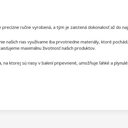
 je precízne ručne vyrobená, a tým je zaistená dokonalosť až do na
ie našich rias využívame iba prvotriedne materiály, ktoré pochá
 zaisťujeme maximálnu životnosť našich produktov.
, na ktorej sú riasy v balení pripevnené, umožňuje ľahké a plynulé vy