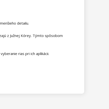
jmenšieho detailu.
dzajú z Južnej Kórey. Týmto spôsobom
beranie rias pri ich aplikácii.