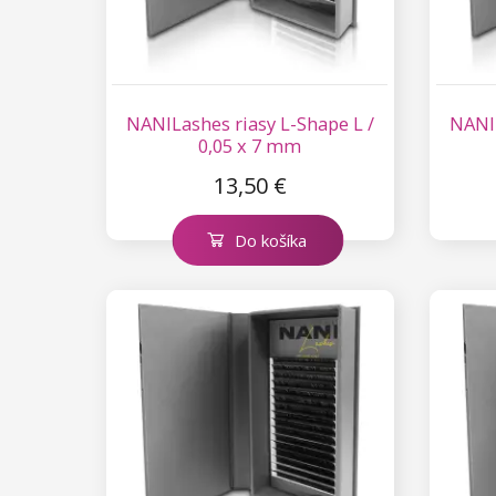
Kolekcia Princess
Príslušenstvo na riasy
NANILashes riasy L-Shape L /
NANIL
0,05 x 7 mm
13,50 €
Do košíka