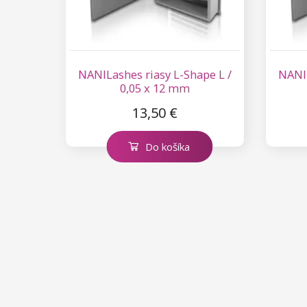
NANILashes riasy L-Shape L /
NANIL
0,05 x 12 mm
13,50 €
Do košíka