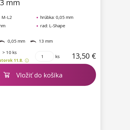
 13 mm
: M-L2
hrúbka: 0,05 mm
 mm
rad: L-Shape
0,05 mm
13 mm
m
> 10 ks
13,50 €
ks
torok 11.8.
Vložiť do košíka