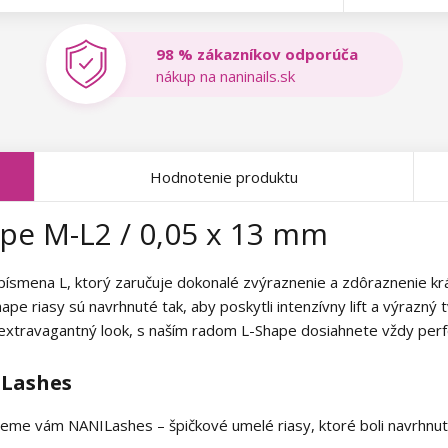
98 % zákazníkov odporúča
nákup na naninails.sk
Hodnotenie produktu
pe M-L2 / 0,05 x 13 mm
písmena L, ktorý zaručuje dokonalé zvýraznenie a zdôraznenie krás
pe riasy sú navrhnuté tak, aby poskytli intenzívny lift a výrazný 
 extravagantný look, s naším radom L-Shape dosiahnete vždy perf
ILashes
me vám NANILashes – špičkové umelé riasy, ktoré boli navrhnuté t