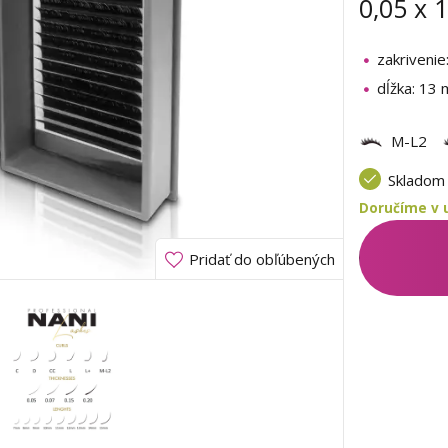
0,05 x
zakrivenie
dĺžka: 13
M-L2
Sklado
Doručíme v u
Pridať do obľúbených