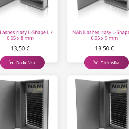
ashes riasy L-Shape L /
NANILashes riasy L-Shape
0,05 x 8 mm
0,05 x 9 mm
13,50 €
13,50 €
Do košíka
Do košíka