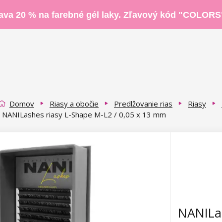
ava 20 % na farebné gél laky. Zľavový kód "COLORS
Domov
Riasy a obočie
Predlžovanie rias
Riasy
NANILashes riasy L-Shape M-L2 / 0,05 x 13 mm
NANILas