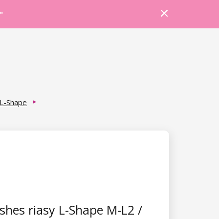
Prihlásiť sa
Košík
Poradňa
"
L-Shape
hes riasy L-Shape M-L2 /