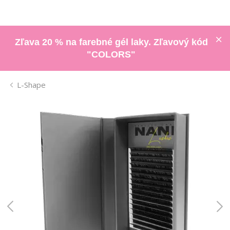
Zľava 20 % na farebné gél laky. Zľavový kód
"COLORS"
L-Shape