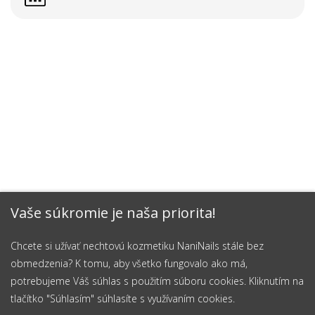
Vaše súkromie je naša priorita!
Chcete si užívať nechtovú kozmetiku NaniNails stále bez
obmedzenia? K tomu, aby všetko fungovalo ako má,
potrebujeme Váš súhlas s použitím súboru cookies. Kliknutím na
tlačítko "Súhlasím" súhlasíte s využívaním cookies.