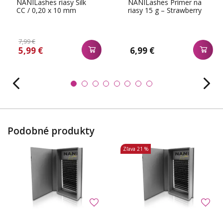
NANILashes riasy Silk
NANILashes Primer na
CC / 0,20 x 10 mm
riasy 15 g – Strawberry
7,99 €
5,99 €
6,99 €
Podobné produkty
Zľava
21 %