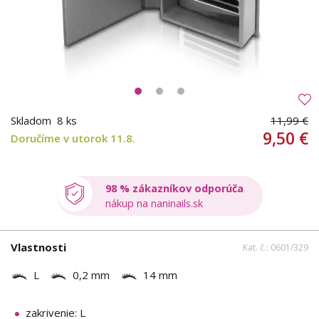
Skladom
8 ks
11,99 €
9,50 €
Doručíme v utorok 11.8.
98 % zákazníkov odporúča
nákup na naninails.sk
Vlastnosti
Kat. č.: 0601/329
L
0,2 mm
14 mm
zakrivenie: L