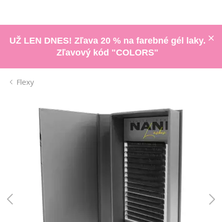
UŽ LEN DNES! Zľava 20 % na farebné gél laky.
Zľavový kód "COLORS"
Flexy