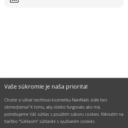
Vaše súkromie je naša priorita!
Chcete si užívať nechtovú kozmetiku NaniNails stále bez
obmedzenia? K tomu, aby všetko fungovalo ako má,
potrebujeme Váš súhlas s použitím súboru cookies. Kliknutím na
tlačítko "Súhlasím" súhlasíte s využívaním cookies.