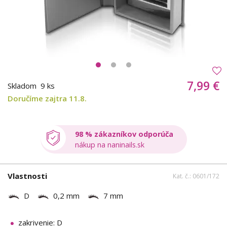
7,99 €
Skladom
9 ks
Doručíme zajtra 11.8.
98 % zákazníkov odporúča
nákup na naninails.sk
Vlastnosti
Kat. č.: 0601/172
D
0,2 mm
7 mm
zakrivenie: D