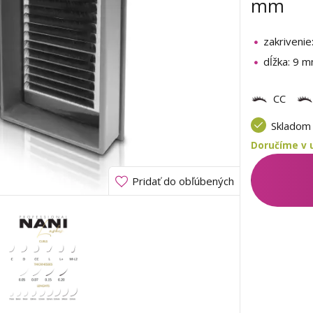
mm
zakrivenie
dĺžka: 9 
CC
Sklado
Doručíme v u
Pridať do obľúbených