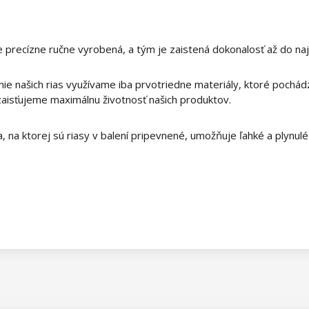
 je precízne ručne vyrobená, a tým je zaistená dokonalosť až do na
ie našich rias využívame iba prvotriedne materiály, ktoré pochá
 zaisťujeme maximálnu životnosť našich produktov.
, na ktorej sú riasy v balení pripevnené, umožňuje ľahké a plynulé vy