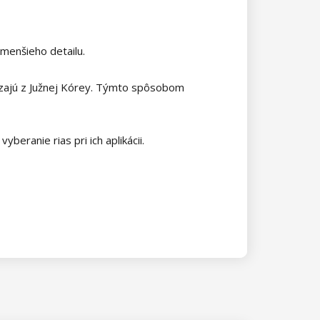
jmenšieho detailu.
dzajú z Južnej Kórey. Týmto spôsobom
beranie rias pri ich aplikácii.