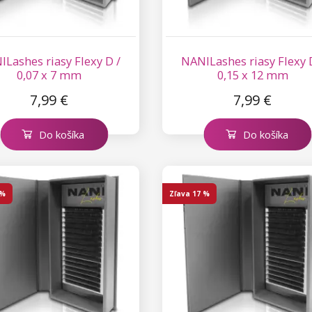
Lashes riasy Flexy D /
NANILashes riasy Flexy 
0,07 x 7 mm
0,15 x 12 mm
7,99 €
7,99 €
Do košíka
Do košíka
 %
Zľava
17 %