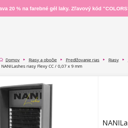
ava 20 % na farebné gél laky. Zľavový kód "COLORS
Domov
Riasy a obočie
Predlžovanie rias
Riasy
NANILashes riasy Flexy CC / 0,07 x 9 mm
NANILas