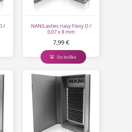
D /
NANILashes riasy Flexy D /
0,07 x 8 mm
7,99 €
Do košíka