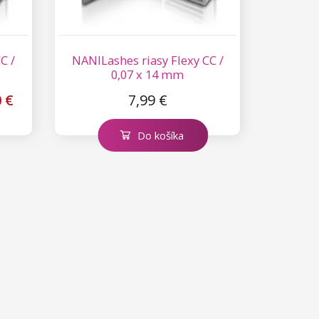
C /
NANILashes riasy Flexy CC /
0,07 x 14 mm
0 €
7,99 €
Do košíka