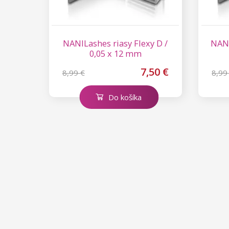
NANILashes riasy Flexy D /
NANI
0,05 x 12 mm
7,50 €
8,99 €
8,99
Do košíka