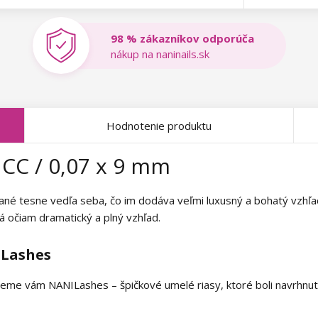
98 % zákazníkov odporúča
nákup na naninails.sk
Hodnotenie produktu
 CC / 0,07 x 9 mm
ané tesne vedľa seba, čo im dodáva veľmi luxusný a bohatý vzhľad
á očiam dramatický a plný vzhľad.
ILashes
me vám NANILashes – špičkové umelé riasy, ktoré boli navrhnuté t