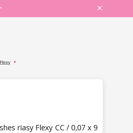
Prihlásiť sa
Košík
Poradňa
"
Flexy
hes riasy Flexy CC / 0,07 x 9