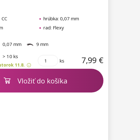
: CC
hrúbka: 0,07 mm
mm
rad: Flexy
0,07 mm
9 mm
m
> 10 ks
7,99 €
ks
torok 11.8.
Vložiť do košíka